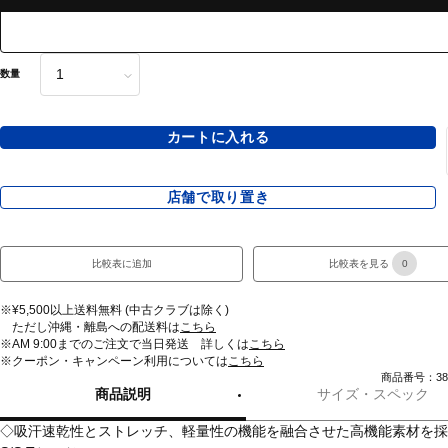
数量
カートに入れる
店舗で取り置き
比較表に追加
比較表を見る
0
※¥5,500以上送料無料 (中古クラブは除く)
ただし沖縄・離島への配送料は
こちら
※AM 9:00までのご注文で当日発送 詳しくは
こちら
※クーポン・キャンペーン利用については
こちら
商品番号：380
商品説明
サイズ・スペック
◇吸汗速乾性とストレッチ、軽量性の機能を融合させた高機能素材を採