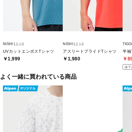
NISHI (ニシ)
NISHI (ニシ)
TIG
UVカットエンボスTシャツ
アスリートプライドTシャツ
半袖
￥1,999
￥1,980
￥8
値下
よく一緒に買われている商品