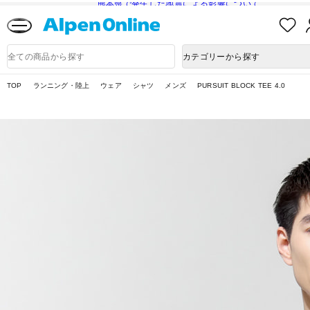
熊本県で発生した地震による影響について
お
気
に
Alpen
入
Online
商
カテゴリーから探す
り
品
検
索
TOP
ランニング・陸上
ウェア
シャツ
メンズ
PURSUIT BLOCK TEE 4.0