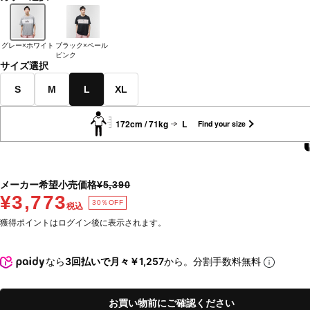
グレー×ホワイト
ブラック×ペール
ピンク
サイズ選択
S
M
L
XL
172cm / 71kg
L
Find your size
メーカー希望小売価格
¥5,390
¥3,773
30％OFF
税込
獲得ポイントはログイン後に表示されます。
なら
3回払いで月々￥1,257
から。分割手数料無料
お買い物前にご確認ください