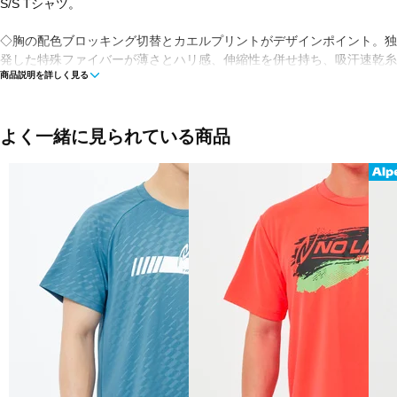
S/S Tシャツ。
◇胸の配色ブロッキング切替とカエルプリントがデザインポイント。独
発した特殊ファイバーが薄さとハリ感、伸縮性を併せ持ち、吸汗速乾糸
商品説明を詳しく見る
早く汗を吸い上げて拡散し、オンオフ問わず衣服内をドライで快適な状
ってくれます。また右肩のリフレクター転写ロゴが夜間の視認性を向上
れます。
よく一緒に見られている商品
※こちらの商品のメーカータグに表示されているサイズ表記は海外サイ
ります。購入ボタン表記のサイズとずれがございますのでご了承くださ
■カラー(メーカー表記):
グレー×ホワイト(27B:NEW ATHLETIC GREY)
ブラック×ペールピンク(021:PITCH BLACK)
■素材:ポリエステル100%
■生産国:中国
■2026年モデル
■メーカー型番：FOA409153