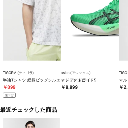
TIGORA (ティゴラ)
asics (アシックス)
TIG
半袖Tシャツ 総柄ビッグシルエット アイドライ
マジックスピード5
マル
￥899
￥9,999
￥2,
値下げ
最近チェックした商品