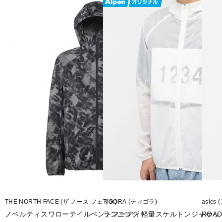
■カラー(メーカー表記):
ネイビー(ML:モスカモブルー)
■素材:Swallowtail Recycled Nylon Doubleweave with DWR(ナイロン10
■生産国:ベトナム
■2024年モデル
■メーカー型番：NP22290
THE NORTH FACE (ザ ノース フェイス)
TIGORA (ティゴラ)
asics
ノベルティスワローテイルベントフーディ
ランニング 軽量スケルトンジャケッ
ROAD