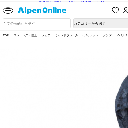
熊本県で発生した地震による影響について
お
気
に
Alpen
入
Online
商
カテゴリーから探す
り
品
検
索
TOP
ランニング・陸上
ウェア
ウィンドブレーカー・ジャケット
メンズ
ノベル