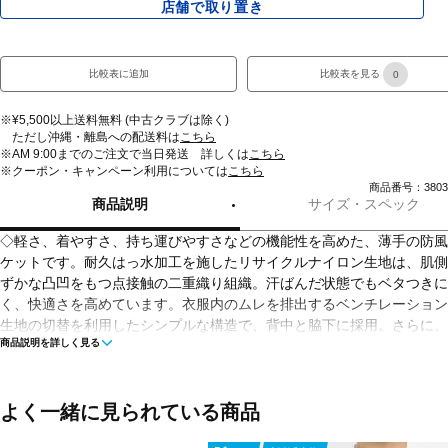
店舗で取り置き
比較表に追加
比較表を見る
0
※¥5,500以上送料無料 (中古クラブは除く)
ただし沖縄・離島への配送料は
こちら
※AM 9:00までのご注文で当日発送 詳しくは
こちら
※クーポン・キャンペーン利用については
こちら
商品番号：38033
商品説明
サイズ・スペック
◇軽さ、着やすさ、持ち運びやすさなどの機能性を高めた、薄手の防風
ケットです。耐久はっ水加工を施したリサイクルナイロン生地は、肌側
ずかな凸凹をもつ点接触の二重織り組織。汗ばんだ状態でもベタつきに
く、快適さを高めています。衣服内のムレを排出するベンチレーション
生地の切替を利用したシンプルな構造で、背中と脇下に採用。さらに、
商品説明を詳しく見る
チレーションを兼ねる左右のファスナー付きポケットを配置し、ウエア
の通気コントロール力を向上させています。コンパクトに携行できるポ
タブル仕様で、フード裏に収納が可能。不快な静電気の発生を抑える静
ア設計です。
よく一緒に見られている商品