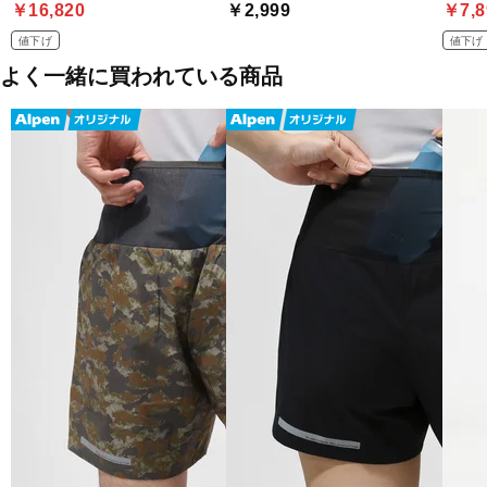
￥16,820
￥2,999
￥7,8
値下げ
値下げ
よく一緒に買われている商品