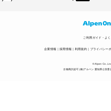
ご利用ガイド・よく
企業情報
採用情報
利用規約
プライバシー
© Alpen Co.,Lt
古物商許認可 (株)アルペン 愛知県公安委員会