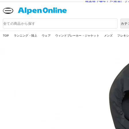
熊本県で発生した地震によ
Alpen
Online
商
カテ
品
検
索
TOP
ランニング・陸上
ウェア
ウィンドブレーカー・ジャケット
メンズ
フレキ