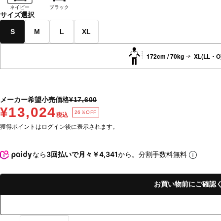
ネイビー
ブラック
サイズ選択
S
M
L
XL
172cm / 70kg
XL(LL・O
メーカー希望小売価格
¥17,600
¥13,024
26％OFF
税込
獲得ポイントはログイン後に表示されます。
なら
3回払いで月々￥4,341
から。分割手数料無料
お買い物前にご確認