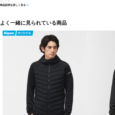
ムです。
商品説明を詳しく見る
■カラー(メーカー表記):
ネイビー(UN:アーバンネイビー)
ブラック(K:ブラック)
よく一緒に見られている商品
■素材:2Way Stretch Recycled Nylon Cloth(ナイロン85%、ポリウレタ
■生産国:ベトナム
■2025年モデル
■メーカー型番：NP22581