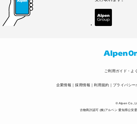
ご利用ガイド・よ
企業情報
採用情報
利用規約
プライバシー
© Alpen Co.,L
古物商許認可 (株)アルペン 愛知県公安委員