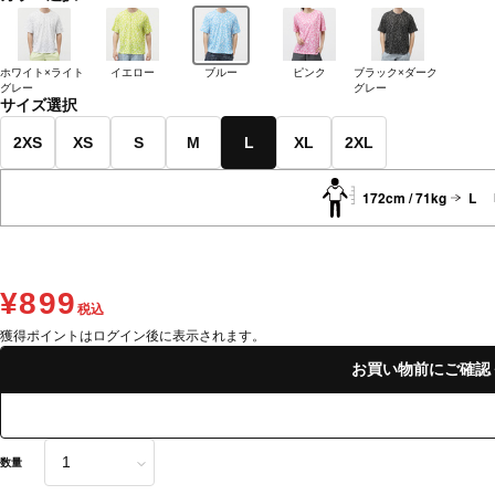
ホワイト×ライト
イエロー
ブルー
ピンク
ブラック×ダーク
グレー
グレー
サイズ選択
2XS
XS
S
M
L
XL
2XL
172cm / 71kg
L
¥899
税込
獲得ポイントはログイン後に表示されます。
お買い物前にご確認
数量