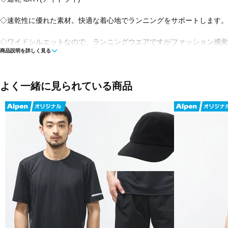
◇速乾性に優れた素材。快適な着心地でランニングをサポートします。
◇ワイドシルエットなので、ランニングウエアですがファッション感覚
商品説明を詳しく見る
◇UPF30機能で、紫外線対策として適しています。
◇吸水速乾・UVカット
よく一緒に見られている商品
■カラー:
イエロー
ブルー
ピンク
ホワイト×ライトグレー
ブラック×ダークグレー
■素材:ポリエステル100%
■生産国:ミャンマー
■2025年モデル