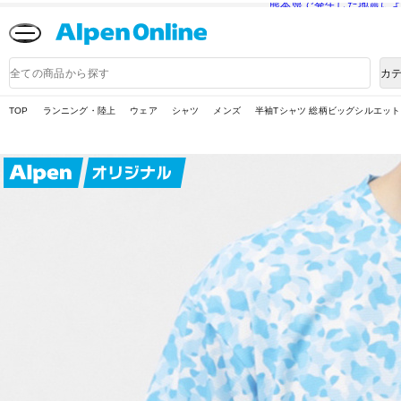
熊本県で発生した地震に
Alpen
Online
商
カ
品
検
索
TOP
ランニング・陸上
ウェア
シャツ
メンズ
半袖Tシャツ 総柄ビッグシルエット