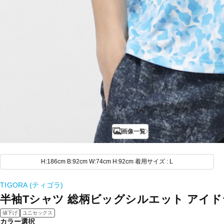
画像一覧
H:186cm B:92cm W:74cm H:92cm 着用サイズ : L
TIGORA (ティゴラ)
半袖Tシャツ 総柄ビッグシルエット アイ
値下げ
ユニセックス
カラー選択