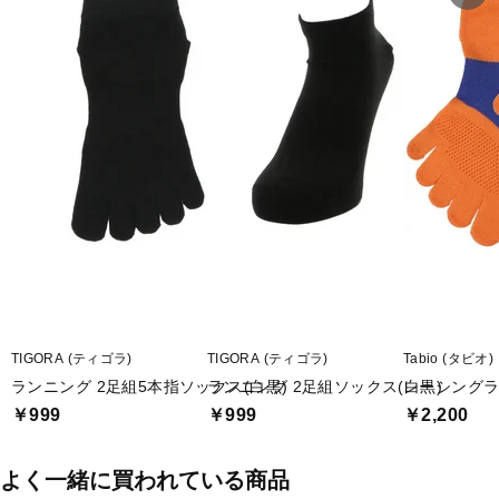
■メーカー型番：071120037, 071120038, 072120039, 072120040
TIGORA (ティゴラ)
TIGORA (ティゴラ)
Tabio (タビオ)
ランニング 2足組5本指ソックス(白黒)
ランニング 2足組ソックス(白黒)
レーシング
￥999
￥999
￥2,200
よく一緒に買われている商品