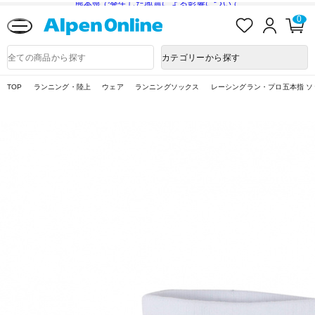
熊本県で発生した地震による影響について
お
ロ
カ
0
気
グ
ー
に
イ
ト
Alpen
入
ン
ペ
Online
商
カテゴリーから探す
り
ー
品
ジ
検
索
TOP
ランニング・陸上
ウェア
ランニングソックス
レーシングラン・プロ五本指 ソ