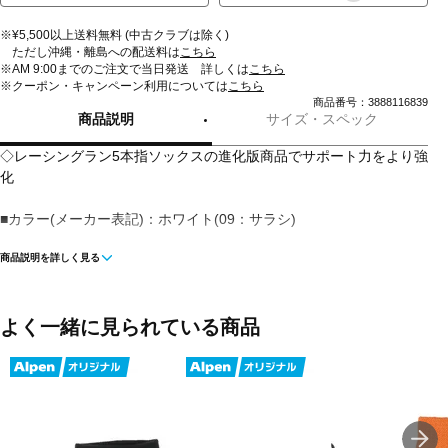
※¥5,500以上送料無料 (中古クラブは除く)
ただし沖縄・離島への配送料は
こちら
※AM 9:00までのご注文で当日発送 詳しくは
こちら
※クーポン・キャンペーン利用については
こちら
商品番号：3888116839
商品説明
サイズ・スペック
◇レーシングラン5本指ソックスの進化版商品でサポート力をより強
化
■カラー(メーカー表記)：ホワイト(09：サラシ)
商品説明を詳しく見る
■素材：ナイロン ポリエステル 綿 再生繊維(デオセル) ポリウレタン
■滑り止め：有
よく一緒に見られている商品
■つま先タイプ：5指
■生産国：日本
■2019 Spring＆Summer モデル