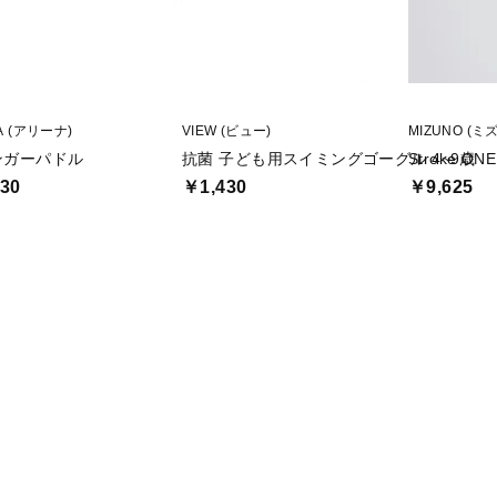
A (アリーナ)
VIEW (ビュー)
MIZUNO (ミ
ンガーパドル
抗菌 子ども用スイミングゴーグル 4~9歳
Stroke 
30
￥1,430
￥9,625