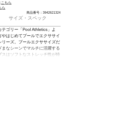
は
こちら
ちら
商品番号：3942621324
サイズ・スペック
「Pool Athletics」よ
方やはじめてプールでエクササイ
」シリーズ。プールエクササイズだ
ざまなシーンでマルチに活躍する
プスはソフトなストレッチ性が特
ch ECO」を採用。UVカット機能付
ロングスリーブ仕様でUV対策を
きる露出控えめのデザイン。差し
で完結。着脱もカンタンです。ボ
と柔らかな風合いの環境配慮型素
足さばきのよい2.5分丈。ホールド感
ト丈のトップスにハイウエストの
期待できます。また、トップスに
トムスの上からショートパンツを