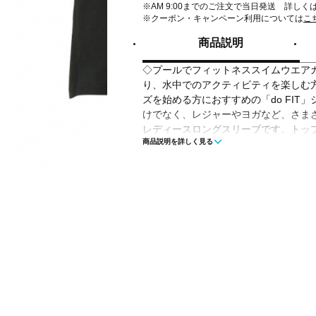
※AM 9:00までのご注文で当日発送 詳しく
※クーポン・キャンペーン利用については
こ
商品説明
◇プールでフィットネススイムウエアカテゴリー
り、水中でのアクティビティを楽しむ
ズを始める方におすすめの「do FIT
けでなく、レジャーやヨガなど、さま
レディースロングスリーブです。トッ
商品説明を詳しく見る
徴の環境配慮型素材「Heather Stret
き。首のつまったUネック&Uバック、
しています。アクティビティに集中で
込みタイプのカップ付きで、これ一枚
トムスは透けにくく安心感のある厚み
材「ENDURANCE ECO」を採用。
のあるハイウエスト仕様です。ショー
ボトムスを合わせることで足長効果も
別のロングボトムスを合わせたり、ボ
はいたり、着回しも自由。
■カラー: