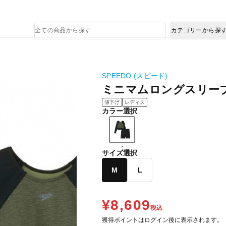
熊本県で発生した地震による影響について
商
カテゴリーから探
品
検
索
SPEEDO (スピード)
ミニマムロングスリー
値下げ
レディス
カラー選択
-
サイズ選択
M
L
¥8,609
税込
獲得ポイントはログイン後に表示されます。