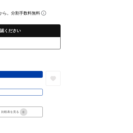
から。分割手数料無料
認ください
る
き
比較表を見る
0