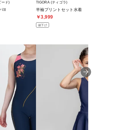
ピード)
TIGORA (ティゴラ)
ARENA (アリーナ)
パII
半袖プリントセット水着
すらっとセパ フィ
ドルレッグ 差し
￥3,999
￥8,973
値下げ