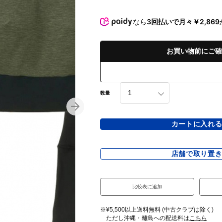
なら
3回払いで月々￥2,869
お買い物前にご確
数量
カートに入れ
店舗で取り置
比較表に追加
※¥5,500以上送料無料 (中古クラブは除く)
ただし沖縄・離島への配送料は
こちら