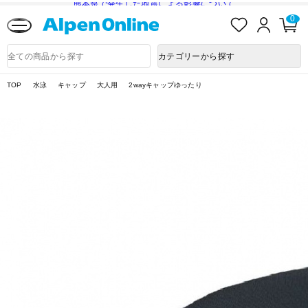
熊本県で発生した地震による影響について
お
ロ
カ
0
気
グ
ー
に
イ
ト
Alpen
入
ン
ペ
Online
商
カテゴリーから探す
り
ー
品
ジ
検
索
TOP
水泳
キャップ
大人用
2wayキャップゆったり