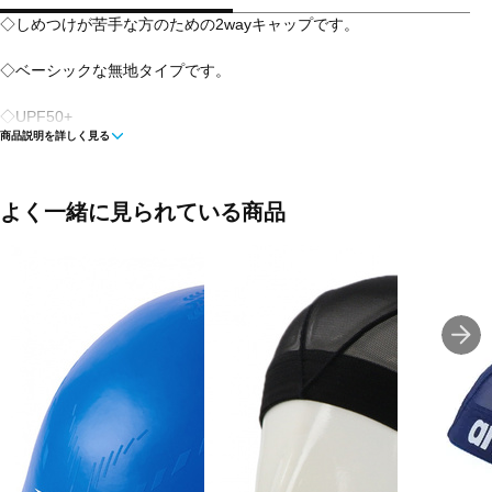
◇しめつけが苦手な方のための2wayキャップです。
◇ベーシックな無地タイプです。
◇UPF50+
商品説明を詳しく見る
◇F/19cm
◇1/2頭回り:F/26.5cm
よく一緒に見られている商品
◇2wayストレッチ素材のスイムキャップ
■カラー:
ブラック
■素材:ポリエステル84%、ポリウレタン16%
■2WAY:ゆったり
■生産国:ベトナム