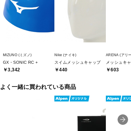
■2025年モデル
■メーカー型番：N2JWC10109
MIZUNO (ミズノ)
Nike (ナイキ)
ARENA (アリ
GX・SONIC RC +
スイムメッシュキャップ
メッシュキャッ
￥3,342
￥440
￥603
よく一緒に買われている商品