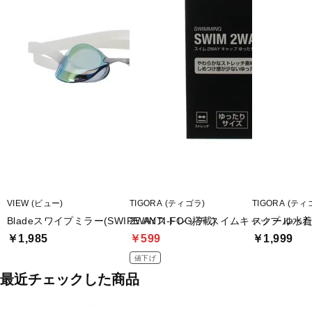
VIEW (ビュー)
TIGORA (ティゴラ)
TIGORA (ティ
Bladeスワイプミラー(SWIPE ANTI-FOG搭載)
2WAYストレッチ スイムキャップ ゆっ
スクール水着
￥1,985
￥599
￥1,999
値下げ
最近チェックした商品