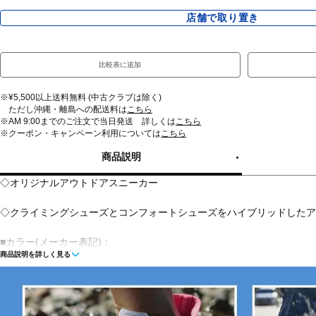
店舗で取り置き
比較表に追加
※¥5,500以上送料無料 (中古クラブは除く)
ただし沖縄・離島への配送料は
こちら
※AM 9:00までのご注文で当日発送 詳しくは
こちら
※クーポン・キャンペーン利用については
こちら
商品説明
◇オリジナルアウトドアスニーカー
◇クライミングシューズとコンフォートシューズをハイブリッドしたア
■カラー(メーカー表記)：
商品説明を詳しく見る
ベージュ×レッド(Silver Mink)
■甲材(アッパー)：天然皮革スエード