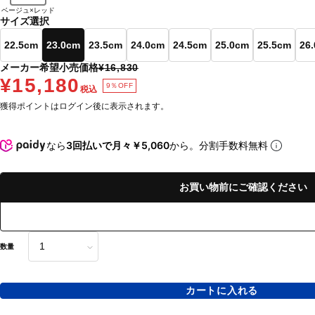
ベージュ×レッド
サイズ選択
22.5cm
23.0cm
23.5cm
24.0cm
24.5cm
25.0cm
25.5cm
26
メーカー希望小売価格
¥16,830
¥15,180
9％OFF
税込
獲得ポイントはログイン後に表示されます。
なら
3回払いで月々￥5,060
から。分割手数料無料
お買い物前にご確認ください
数量
カートに入れる