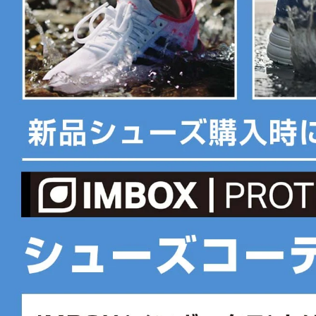
■底材(ソール)：ノンマーキングラバーアウトソール
■ワイズ：D
■片足重量：306g/24cm
■生産国：カンボジア
※ワイズを確認の上お買い求め下さい。また、足のサイズは甲高、幅
としてご判断ください。
■メーカー型番：1004347