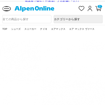
熊本県で発生した地震による影響について
お
ロ
カ
0
気
グ
ー
に
イ
ト
Alpen
入
ン
ペ
Online
商
カテゴリーから探す
り
ー
品
ジ
検
索
TOP
シューズ
スニーカー
ナイキ
エアマックス
エア マックス ヴァース