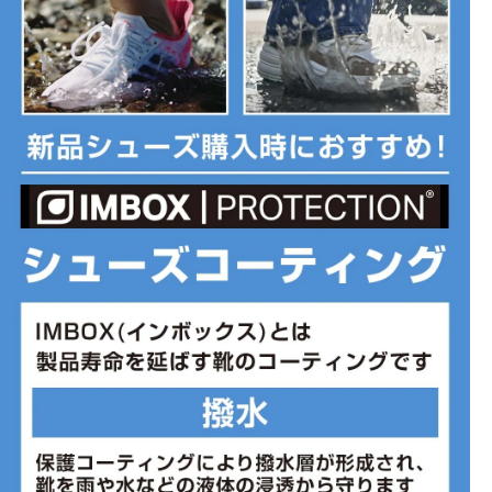
クリーム×ホワイト(009：ソフトパール/ピュアプラチナ/ソフトパー
ル/ホワイト/ガムメッドブラウン)
■甲材(アッパー)：合成繊維+天然皮革
■底材(ソール)：ゴム底
■生産国：インドネシア
■2025 Summer モデル
※ブランドやシリーズによっては甲高や幅等小さめに作られている
ことがあります。あくまで目安としてご判断ください。
※こちらの商品は店頭と在庫を共有しているためパッケージの一部
破損や試着による若干の汚損がある場合がございます。初期不良以
外、上記の理由による返品交換は致しかねます。予めご了承いただ
けますようよろしくお願いします。
■メーカー型番：FV1302009