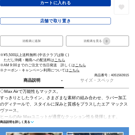
カートに入れる
店舗で取り置き
比較表に追加
比較表を見る
0
※¥5,500以上送料無料 (中古クラブは除く)
ただし沖縄・離島への配送料は
こちら
※AM 9:00までのご注文で当日発送 詳しくは
こちら
※クーポン・キャンペーン利用については
こちら
商品番号：4051563915
商品説明
サイズ・スペック
◇Max Airで万能性もマックス。
すっきりとしたライン、さまざまな素材の組み合わせ、ラバー加工
のディテールで、スタイルに深みと質感をプラスしたエア マックス
ヴァース。
ヒールのAir Maxユニットが適度なクッション性を発揮します。
商品説明を詳しく見る
■カラー(メーカー表記)：