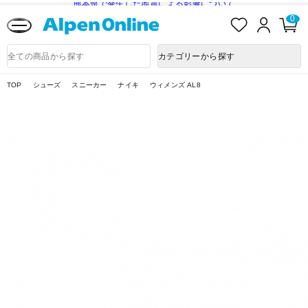
熊本県で発生した地震による影響について
お
ロ
カ
0
気
グ
ー
に
イ
ト
Alpen
入
ン
ペ
Online
商
カテゴリーから探す
り
ー
品
ジ
検
索
TOP
シューズ
スニーカー
ナイキ
ウィメンズ AL8