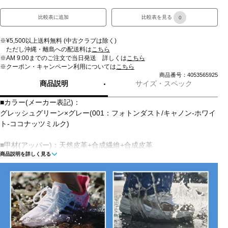
比較表に追加
比較表を見る
0
※¥5,500以上送料無料 (中古クラブは除く)
ただし沖縄・離島への配送料は
こちら
※AM 9:00までのご注文で当日発送 詳しくは
こちら
※クーポン・キャンペーン利用については
こちら
商品番号：4053565925
商品説明
サイズ・スペック
■カラー(メーカー表記)：
グレッシュグリーン×グレー(001：フォトンダスト/キャノン-ホワイ
ト-ココナッツミルク)
■甲材(アッパー)：天然皮革+合成繊維+合成皮革
商品説明を詳しく見る
■底材(ソール)：ゴム底
■生産国：インドネシア
■2025 Fall モデル