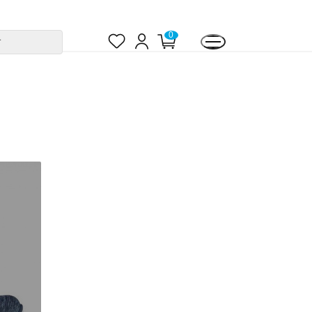
お
ロ
カ
0
す
気
グ
ー
に
イ
ト
入
ン
ペ
り
ー
ジ