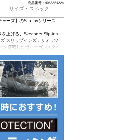
商品番号：4063854224
サイズ・スペック
ズ】のSlip-insシリーズ
、Skechers Slip-ins：
ケッチャーズ スリップインズ：サミッツ -
ローを搭載したヴィーガンスタイ
ジーニットのアッパーと固定スト
hers Air-Cooled
アクールドメモリーフォーム)のコン
た。
I)