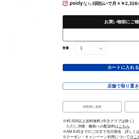
なら
3回払いで月々￥2,326
お買い物前にご確
数量
カートに入れ
店舗で取り置
比較表に追加
※¥5,500以上送料無料 (中古クラブは除く)
ただし沖縄・離島への配送料は
こちら
※AM 9:00までのご注文で当日発送 詳しく
※クーポン・キャンペーン利用については
こ