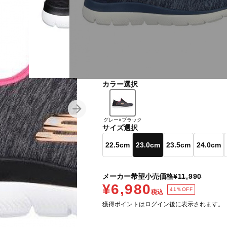
カラー選択
グレー×ブラック
サイズ選択
22.5cm
23.0cm
23.5cm
24.0cm
メーカー希望小売価格
¥11,990
¥6,980
41％OFF
税込
獲得ポイントはログイン後に表示されます。