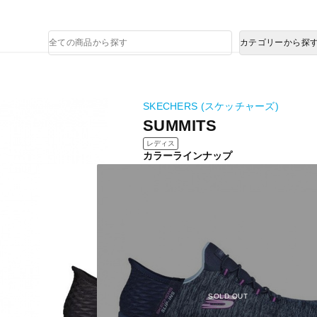
熊本県で発生した地震による影響について
商
カテゴリーから探
品
検
索
SKECHERS (スケッチャーズ)
SUMMITS
レディス
カラーラインナップ
SOLD OUT