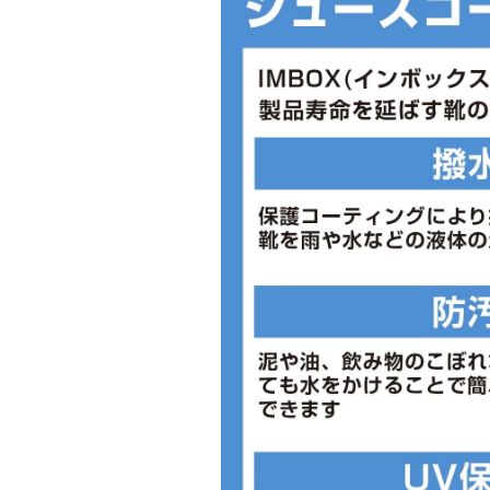
■片足重量：167g/23
■靴紐：ゴムヒモ
■生産国：ベトナム
■2024 Spring＆Summer モデル
※ワイズを確認の上お買い求め下さい
個人差がありますので、あくまで目安
※こちらの商品は店頭と在庫を共有し
や試着による若干の汚損がある場合が
の理由による返品交換は致しかねます
ろしくお願いします。
※こちらの商品は店頭と在庫を共有し
や試着による若干の汚損がある場合が
の理由による返品交換は致しかねます
ろしくお願いします。