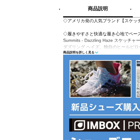
商品説明
◇アメリカ発の人気ブランド【スケッチャー
◇履きやすさと快適な履き心地でペースを上げる
Summits - Dazzling Haze ス
ダズリング ヘイズ。独自のヒールピ
商品説明を詳しく見る
ルの一足です。ソフトなヘザージャー
レッチレースを配し、クッション性のあるSkec
Memory Foam(スケッチャーズ エ
フォートインソールを組み合わせまし
■カラー(メーカー表記)：
グレー×ブラック(BKMT：BLACK/MULT
■甲材(アッパー)：合成繊維+合成樹脂
■底材(ソール)：合成底
■ワイズ：4E