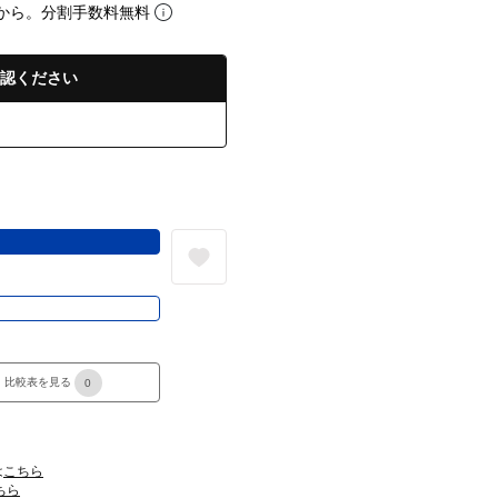
から。分割手数料無料
認ください
る
き
比較表を見る
0
は
こちら
ちら