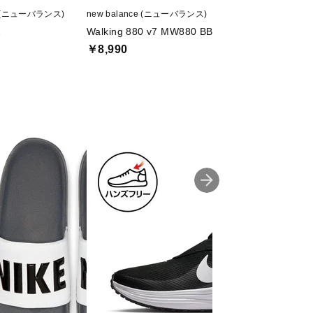
ce (ニューバランス)
new balance (ニューバランス)
SKECHERS (スケ
2
Walking 880 v7 MW880 BB7 4E
ARCH FIT GARZ
￥8,990
￥9,264