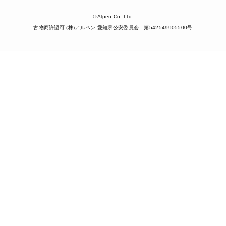
© Alpen Co.,Ltd.
古物商許認可 (株)アルペン 愛知県公安委員会 第542549905500号