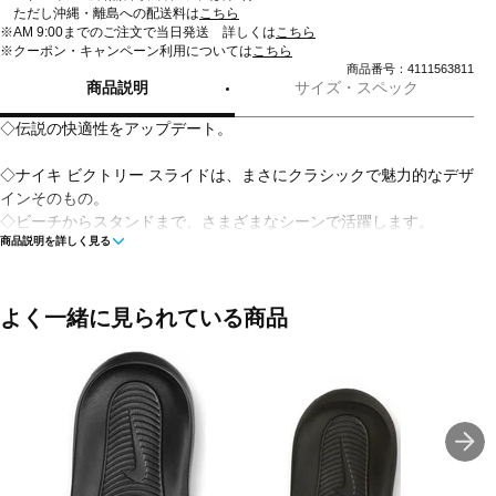
ただし沖縄・離島への配送料は
こちら
※AM 9:00までのご注文で当日発送 詳しくは
こちら
※クーポン・キャンペーン利用については
こちら
商品番号：4111563811
商品説明
サイズ・スペック
◇伝説の快適性をアップデート。
◇ナイキ ビクトリー スライドは、まさにクラシックで魅力的なデザ
インそのもの。
◇ビーチからスタンドまで、さまざまなシーンで活躍します。
商品説明を詳しく見る
◇軽量で心地よく、履きやすいのが特徴。
◇新たに搭載した柔らかいフォームが、快適な履き心地を提供しま
す。
◇成型グリップパターンにより、足をしっかりホールドします。
よく一緒に見られている商品
◇パッド入りの幅広ストラップは、見た目を裏切らない快適な着用
感です。
※こちらの商品は店頭と在庫を共有しているためパッケージの一部
破損や試着による若干の汚損がある場合がございます。初期不良以
外、上記の理由による返品交換は致しかねます。予めご了承いただ
けますようよろしくお願いします。