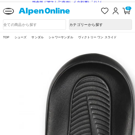
熊本県で発生した地震による影響について
お
ロ
カ
0
気
グ
ー
に
イ
ト
Alpen
入
ン
ペ
Online
商
カテゴリーから探す
り
ー
品
ジ
検
索
TOP
シューズ
サンダル
シャワーサンダル
ヴィクトリー ワン スライド