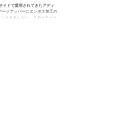
ルサイドで愛用されてきたアディ
デージアッパーにエンボス加工の
プリントをあしらい、スポーティー
トするフットベッドが、このサン
た履き心地をもたらす。