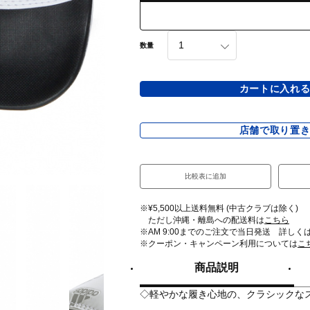
数量
カートに入れ
店舗で取り置
比較表に追加
※¥5,500以上送料無料 (中古クラブは除く)
ただし沖縄・離島への配送料は
こちら
※AM 9:00までのご注文で当日発送 詳しく
※クーポン・キャンペーン利用については
こ
商品説明
◇軽やかな履き心地の、クラシックな