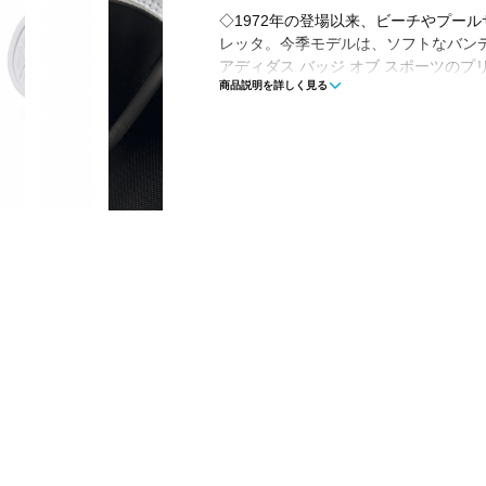
◇1972年の登場以来、ビーチやプー
レッタ。今季モデルは、ソフトなバン
アディダス バッジ オブ スポーツの
商品説明を詳しく見る
に仕上げている。足裏の形状にフィッ
ダルをアイコニックたらしめる安定し
レギュラーフィット
スリッポン
合成ジェリーバンデージアッパー
軽量設計
足裏に沿う成型フットベッド
合成アウトソール
■カラー(メーカー表記)：
ホワイト×ブラック(GV9737)
■甲材(アッパー)：合成皮革
■底材(ソール)：合成底
■生産国：インドネシア