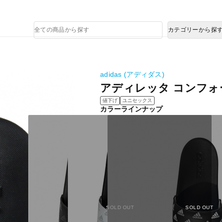
熊本県で発生した地震による影響について
商
カテゴリーから探
品
検
索
adidas (アディダス)
アディレッタ コンフォ
値下げ
ユニセックス
カラーラインナップ
SOLD OUT
SOLD OUT