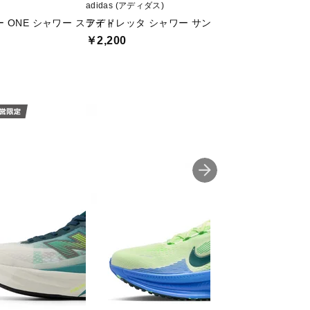
adidas (アディダス)
Nike (ナイキ)
 ONE シャワー スライド
アディレッタ シャワー サンダル
エア マックス CI
￥2,200
￥3,980