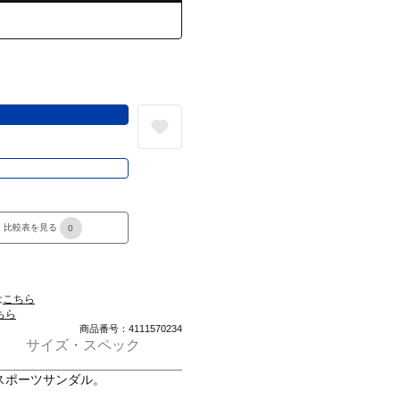
る
き
比較表を見る
0
は
こちら
ちら
商品番号：4111570234
サイズ・スペック
スポーツサンダル。