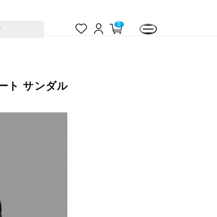
お
ロ
カ
0
す
気
グ
ー
に
イ
ト
入
ン
ペ
り
ー
ジ
ート サンダル