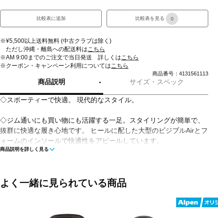
比較表に追加
比較表を見る
0
※¥5,500以上送料無料 (中古クラブは除く)
ただし沖縄・離島への配送料は
こちら
※AM 9:00までのご注文で当日発送 詳しくは
こちら
※クーポン・キャンペーン利用については
こちら
商品番号：4131561113
商品説明
サイズ・スペック
◇スポーティーで快適。 現代的なスタイル。
◇ジム通いにも買い物にも活躍する一足。スタイリングが簡単で、
抜群に快適な履き心地です。 ヒールに配した大型のビジブルAirとフ
ォームのインソールで快適性をアピールしています。
商品説明を詳しく見る
■アルペンカラー(メーカーカラー)：
ブラック(004：ブラック/ブラック/メタリックシルバー/ホワイト)
よく一緒に見られている商品
■甲材(アッパー)：合成皮革
■底材(ソール)：合成底