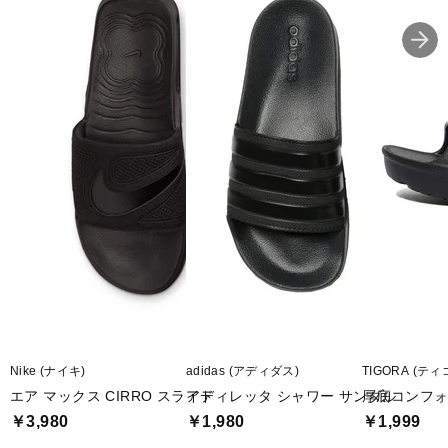
■生産国：ベトナム
■2023 Summer モデル
※ブランドやシリーズによっては甲高や幅等小さめに作られている
ことがあります。あくまで目安としてご判断ください。
※こちらの商品は店頭と在庫を共有しているためパッケージの一部
破損や試着による若干の汚損がある場合がございます。初期不良以
外、上記の理由による返品交換は致しかねます。予めご了承いただ
けますようよろしくお願いします。
■メーカー型番：DC1460004
Nike (ナイキ)
adidas (アディダス)
TIGORA (ティ
エア マックス CIRRO スライド
アディレッタ シャワー サンダル
厚底コンフォー
￥3,980
￥1,980
￥1,999