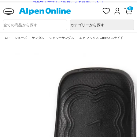
熊本県で発生した地震による影響について
お
ロ
カ
0
気
グ
ー
に
イ
ト
Alpen
入
ン
ペ
Online
商
カテゴリーから探す
り
ー
品
ジ
検
索
TOP
シューズ
サンダル
シャワーサンダル
エア マックス CIRRO スライド