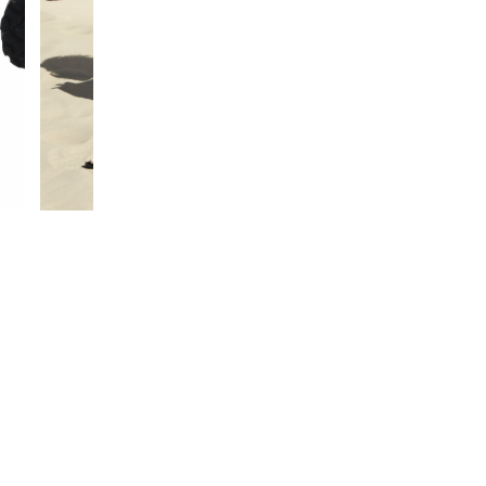
※ サイズによりワイズが異なります。23
26.5～27.0はレギュラー幅となります
■片足重量：95g / 37 (24.0cm)
■生産国：ドイツ
■2020 Spring＆Summer モデル
※ブランドやシリーズによっては甲高
があります。あくまで目安としてご判
※こちらの商品は店頭と在庫を共有し
や試着による若干の汚損がある場合が
の理由による返品交換は致しかねます
ろしくお願いします。
■メーカー型番：129421, 129423