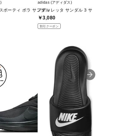
)
adidas (アディダス)
TIGORA (ティゴラ)
スポーティ ボラ サンダル
アディレッタ サンダル 3 サンダル キッズ
スニーカーサンダルS
￥3,080
￥2,499
割引クーポン
値下げ