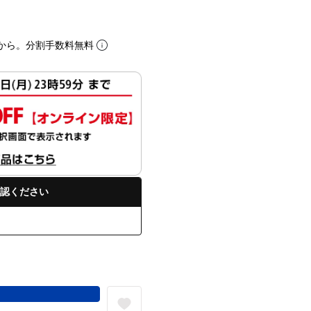
から。分割手数料無料
認ください
る