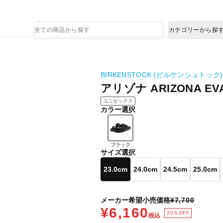
熊本県で発生した地震による影響について
商
カテゴリーから探
品
検
索
BIRKENSTOCK (ビルケンシュトック)
アリゾナ ARIZONA EV
ユニセックス
カラー選択
ブラック
サイズ選択
23.0cm
24.0cm
24.5cm
25.0cm
メーカー希望小売価格
¥7,700
¥6,160
20％OFF
税込