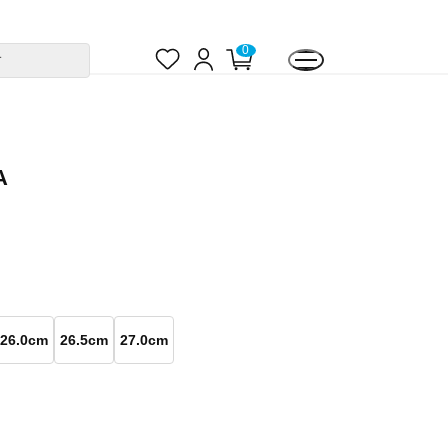
お
ロ
カ
0
す
気
グ
ー
に
イ
ト
入
ン
ペ
り
ー
ジ
A
26.0cm
26.5cm
27.0cm