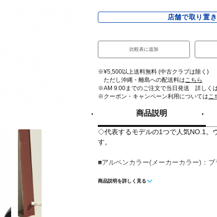
店舗で取り置
比較表に追加
※¥5,500以上送料無料 (中古クラブは除く)
ただし沖縄・離島への配送料は
こちら
※AM 9:00までのご注文で当日発送 詳しく
※クーポン・キャンペーン利用については
こ
商品説明
◇代表するモデルの1つで人気NO.1
す。
■アルペンカラー(メーカーカラー)：ブラック
商品説明を詳しく見る
■甲材(アッパー)：EVA
■底材(ソール)：EVA