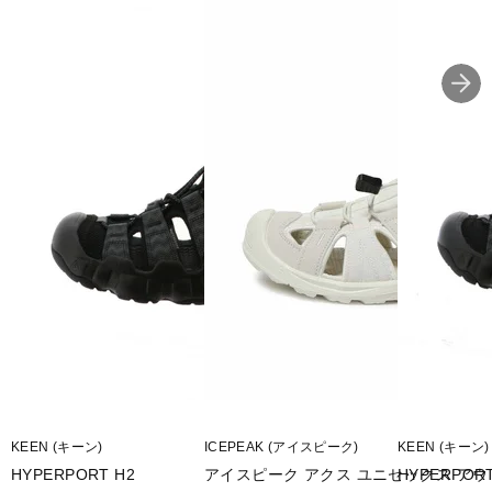
■ワイズ：D
■片足重量：379g/27.0
■形状：ローカット
■用途：アウトドアカジュアル
■生産国：カンボジア
※ワイズを確認の上お買い求め下さい。また、足のサイズは甲高、
幅等個人差がありますので、あくまで目安としてご判断ください。
■メーカー型番：1001942
KEEN (キーン)
ICEPEAK (アイスピーク)
KEEN (キーン)
HYPERPORT H2
アイスピーク アクス ユニセックス ア
HYPERPORT