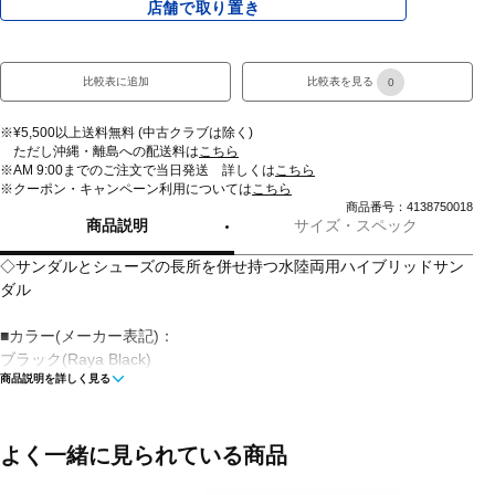
店舗で取り置き
比較表に追加
比較表を見る
0
※¥5,500以上送料無料 (中古クラブは除く)
ただし沖縄・離島への配送料は
こちら
※AM 9:00までのご注文で当日発送 詳しくは
こちら
※クーポン・キャンペーン利用については
こちら
商品番号：4138750018
商品説明
サイズ・スペック
◇サンダルとシューズの長所を併せ持つ水陸両用ハイブリッドサン
ダル
■カラー(メーカー表記)：
ブラック(Raya Black)
商品説明を詳しく見る
■甲材(アッパー)：ポリエステル
■底材(ソール)：ノンマーキングラバーアウトソール
よく一緒に見られている商品