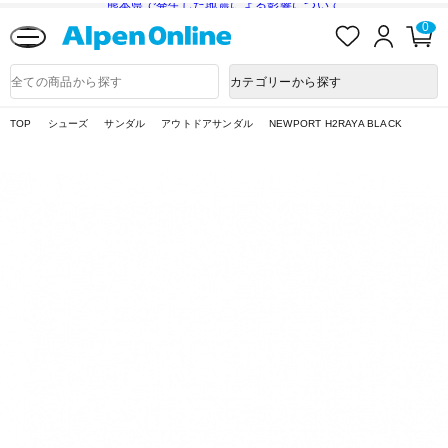
熊本県で発生した地震による影響について
お
ロ
カ
0
気
グ
ー
に
イ
ト
Alpen
入
ン
ペ
Online
商
カテゴリーから探す
り
ー
品
ジ
検
索
TOP
シューズ
サンダル
アウトドアサンダル
NEWPORT H2RAYA BLACK