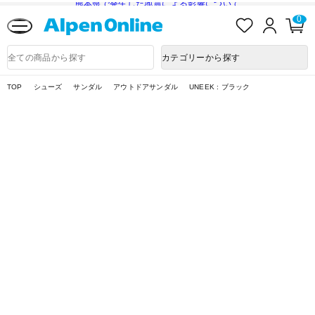
熊本県で発生した地震による影響について
お
ロ
カ
0
気
グ
ー
に
イ
ト
Alpen
入
ン
ペ
Online
商
カテゴリーから探す
り
ー
品
ジ
検
索
TOP
シューズ
サンダル
アウトドアサンダル
UNEEK : ブラック