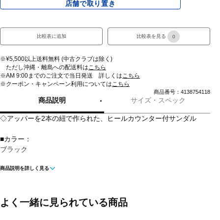
店舗で取り置き
比較表に追加
比較表を見る
0
※¥5,500以上送料無料 (中古クラブは除く)
ただし沖縄・離島への配送料は
こちら
※AM 9:00までのご注文で当日発送 詳しくは
こちら
※クーポン・キャンペーン利用については
こちら
商品番号：4138754118
商品説明
サイズ・スペック
◇アッパーを2本の紐で作られた、ヒールカウンター付サンダル
■カラー：
ブラック
商品説明を詳しく見る
■甲材(アッパー)：ポリエステルコード×マイクロファイバー
■底材(ソール)：ノンマーキングラバーアウトソール
よく一緒に見られている商品
■ワイズ：D