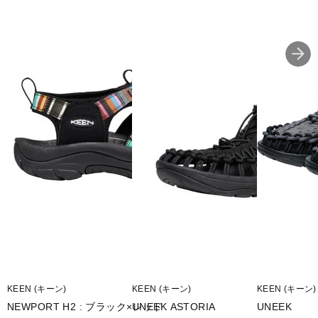
■片足重量：315g(27.0cm)
■形状：ローカット
■用途：アウトドアカジュアル
■生産国：タイ
※ワイズを確認の上お買い求め下さい。また、足のサイズは甲高、
幅等個人差がありますので、あくまで目安としてご判断ください。
■メーカー型番：1014097
KEEN (キーン)
KEEN (キーン)
KEEN (キーン)
NEWPORT H2 : ブラック×レッド
UNEEK ASTORIA
UNEEK