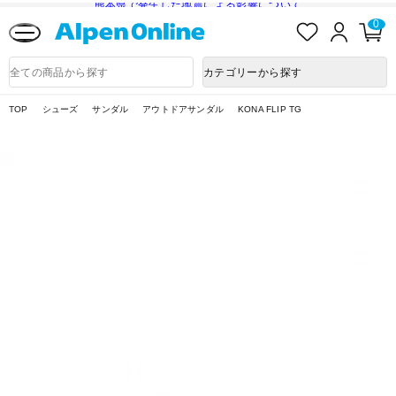
熊本県で発生した地震による影響について
お
ロ
カ
0
気
グ
ー
に
イ
ト
Alpen
入
ン
ペ
Online
商
カテゴリーから探す
り
ー
品
ジ
検
索
TOP
シューズ
サンダル
アウトドアサンダル
KONA FLIP TG