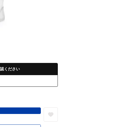
認ください
る