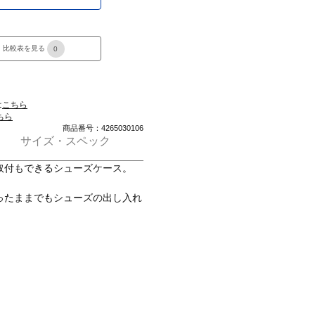
き
比較表を見る
0
は
こちら
ちら
商品番号：4265030106
サイズ・スペック
取付もできるシューズケース。
ったままでもシューズの出し入れ
面コートの防水生地で、汚れに強
ーズはロール回数を増やして丁度