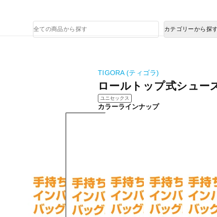
熊本県で発生した地震による影響について
商
カテゴリーから探
品
検
索
TIGORA (ティゴラ)
ロールトップ式シュー
ユニセックス
カラーラインナップ