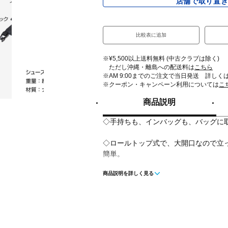
店舗で取り置
比較表に追加
※¥5,500以上送料無料 (中古クラブは除く)
ただし沖縄・離島への配送料は
こちら
※AM 9:00までのご注文で当日発送 詳しく
※クーポン・キャンペーン利用については
こ
商品説明
◇手持ちも、インバッグも、バッグに
◇ロールトップ式で、大開口なので立
簡単。
商品説明を詳しく見る
◇スポーツ向けに強度も兼ね備えた両
く、お手入れ簡単。
◇ロールトップ式なので、小さいシュ
良く調整可能。