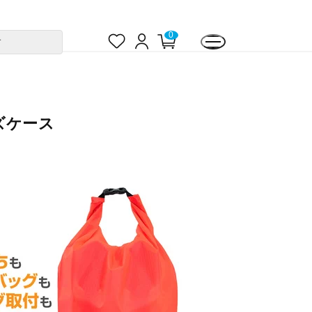
お
ロ
カ
0
す
気
グ
ー
に
イ
ト
入
ン
ペ
り
ー
ジ
ズケース