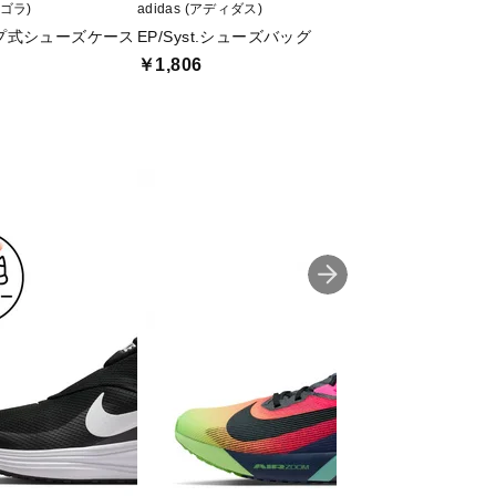
ィゴラ)
adidas (アディダス)
ZAMST (ザムスト)
プ式シューズケース
EP/Syst.シューズバッグ
ザムスト フットク
H
￥1,806
￥4,488