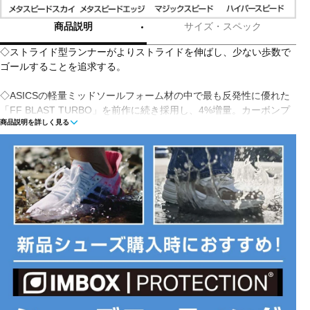
商品説明
サイズ・スペック
◇ストライド型ランナーがよりストライドを伸ばし、少ない歩数で
ゴールすることを追求する。
◇ASICSの軽量ミッドソールフォーム材の中で最も反発性に優れた
「FF BLAST TURBO」を前作に続き採用し、4%増量。カーボンプ
商品説明を詳しく見る
レート形状を前作から変更。フラットな形状とし、ミッドソール内
の上部に配置。より大きな力でプレート全体からフォーム材を圧縮
させることで、フォーム材からより大きな反発力を得られるように
改良された。
■カラー(メーカー表記):
ホワイト×ブラック(100)
■甲材(アッパー):合成繊維
■底材(ソール):ゴム底・合成底
■プロネーション:ニュートラル