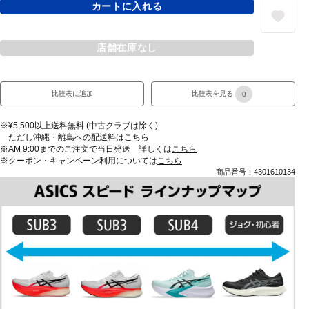
カートに入れる
店舗在庫なし
比較表に追加
比較表を見る
0
※¥5,500以上送料無料 (中古クラブは除く)
ただし沖縄・離島への配送料は
こちら
※AM 9:00までのご注文で当日発送 詳しくは
こちら
※クーポン・キャンペーン利用については
こちら
商品番号：4301610134