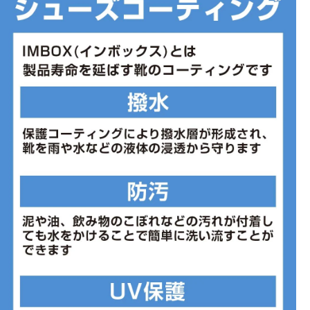
■ワイズ:2E
■片足重量:約205g
■片足重量代表サイズ:27.0cm
■生産国:ベトナム
■2024年モデル
※ワイズを確認の上お買い求め下さい。また、足のサイズは甲高、
幅等個人差がありますので、あくまで目安としてご判断ください。
■メーカー型番：1013A115