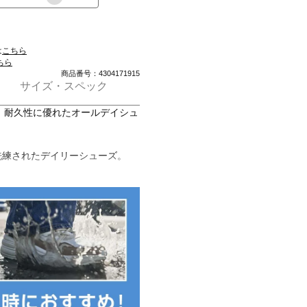
は
こちら
ちら
商品番号：4304171915
サイズ・スペック
、耐久性に優れたオールデイシュ
日履ける洗練されたデイリーシューズ。
ョン性の高い履き心地に加えて、
。
oudTec。
rdが快適なサポート力を発揮。