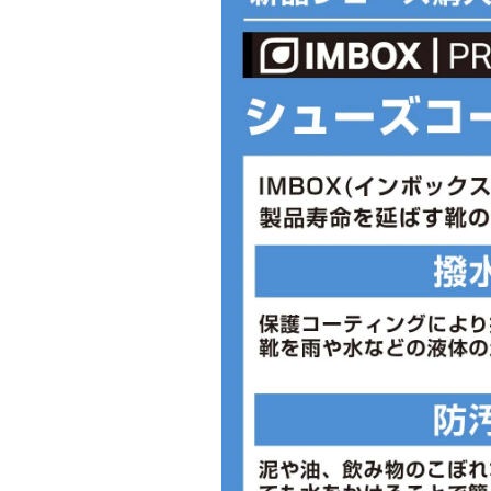
◇脱ぎ履きしやすくなった新しいソッ
◇幅広の履き口で足に楽々フィット。
■カラー(メーカー表記):
ブラック×ブラック(043:Black Black)
■片足重量:296.3g
■生産国:ベトナム
■2025年モデル
※ブランドやシリーズによっては甲高
があります。あくまで目安としてご判
■メーカー型番：MF10061043