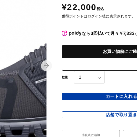
¥22,000
税込
獲得ポイントはログイン後に表示されます。
なら
3回払いで月々￥7,333
お買い物前にご確
数量
カートに入れ
店舗で取り置
比較表に追加