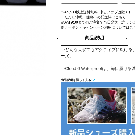
※¥5,500以上送料無料 (中古クラブは除く)
ただし沖縄・離島への配送料は
こちら
※AM 9:00までのご注文で当日発送 詳しく
※クーポン・キャンペーン利用については
こ
商品説明
◇どんな天候でもアクティブに動ける
ーズ。
◇Cloud 6 Waterproofは、毎
商品説明を詳しく見る
◇すっきりとしたシルエット、クッシ
防水メンブレン完備で雨の日も快適に
◇進化し続ける定番シューズ。
◇クッション性抜群の超軽量フォーム製Cl
◇デイリー向けに設計したSpeedboa