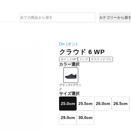
熊本県で発生した地震による影響について
商
カテゴリーから探
品
検
索
On (オン)
クラウド 6 WP
ポイントUP
メンズ
サスティナブル
カラー選択
ブラック×ブラッ
ク
サイズ選択
25.0cm
25.5cm
26.0cm
26.5cm
29.0cm
30.0cm