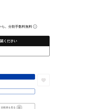
から。分割手数料無料
認ください
る
き
比較表を見る
0