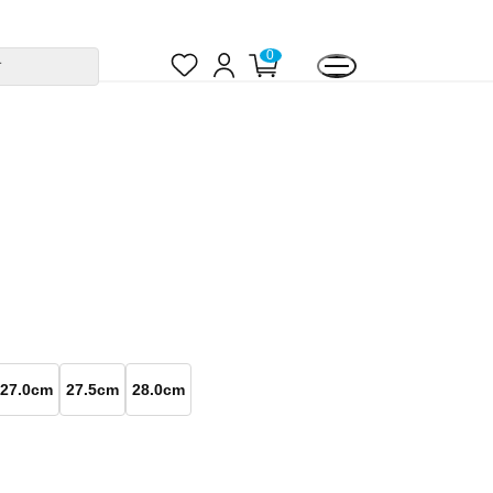
お
ロ
カ
0
す
気
グ
ー
に
イ
ト
入
ン
ペ
り
ー
ジ
27.0cm
27.5cm
28.0cm