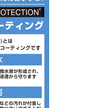
クライナー。
や幅等小さめに作られていること
断ください。