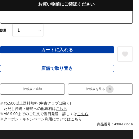
お買い物前にご確認ください
数量
カートに入れる
店舗で取り置き
比較表に追加
比較表を見る
0
※¥5,500以上送料無料 (中古クラブは除く)
ただし沖縄・離島への配送料は
こちら
※AM 9:00までのご注文で当日発送 詳しくは
こちら
※クーポン・キャンペーン利用については
こちら
商品番号：4304172516