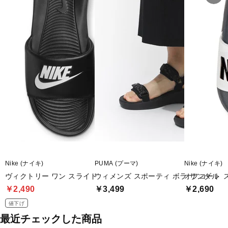
Nike (ナイキ)
PUMA (プーマ)
Nike (ナイキ)
ヴィクトリー ワン スライド
ウィメンズ スポーティ ボラ サンダル
オフコート 
￥2,490
￥3,499
￥2,690
値下げ
最近チェックした商品