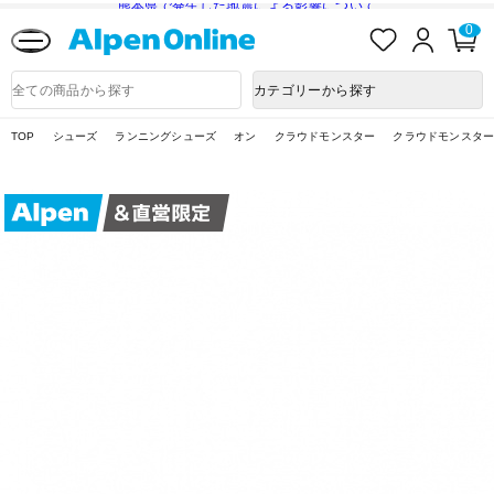
熊本県で発生した地震による影響について
お
ロ
カ
0
気
グ
ー
に
イ
ト
Alpen
入
ン
ペ
Online
商
カテゴリーから探す
り
ー
品
ジ
検
索
TOP
シューズ
ランニングシューズ
オン
クラウドモンスター
クラウドモンスター