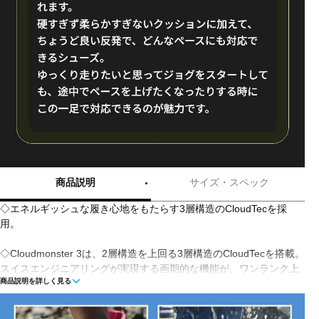
商品説明
サイズ・スペック
◇エネルギッシュな履き心地をもたらす3層構造のCloudTecを採
用。
◇Cloudmonster 3は、2層構造を上回る3層構造のCloudTecを搭載。
スイスエンジニアリングが実現する画期的な機能が、ワンランク上
商品説明を詳しく見る
の立体構造クッションを実現。
◇通気性を改良した新デザインのアッパーが、足を快適な温度に維