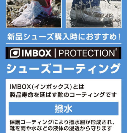
持。スタイリッシュな機能ディテールが、足の形状に合わせたフィ
ット感を実現。
◇エネルギーリターン、反発性、Monsterの滑らかなフィット感、
Monster2の究極のクッション性を、新改良のソール形状と精巧に組
みあわせたデザイン。
■カラー(メーカー表記):
ダークブルー×ホワイト(Rock Silver)
■片足重量:295g
■片足重量代表サイズ:28cm
■生産国:ベトナム
■2026年モデル
※ブランドやシリーズによっては甲高や幅等小さめに作られている
ことがあります。あくまで目安としてご判断ください。