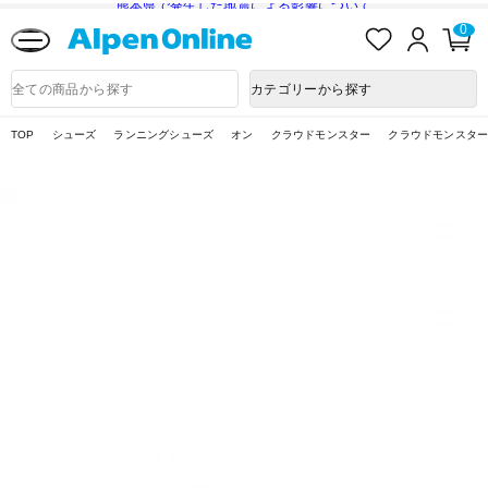
熊本県で発生した地震による影響について
お
ロ
カ
0
気
グ
ー
に
イ
ト
Alpen
入
ン
ペ
Online
商
カテゴリーから探す
り
ー
品
ジ
検
索
TOP
シューズ
ランニングシューズ
オン
クラウドモンスター
クラウドモンスター 