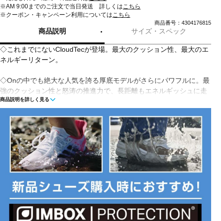
※AM 9:00までのご注文で当日発送 詳しくは
こちら
※クーポン・キャンペーン利用については
こちら
商品番号：4304176815
商品説明
サイズ・スペック
◇これまでにないCloudTecが登場。最大のクッション性、最大のエ
ネルギーリターン。
◇Onの中でも絶大な人気を誇る厚底モデルがさらにパワフルに。最
強のクッション性と怒涛の推進力で、長距離もエネルギッシュに走
商品説明を詳しく見る
れます。
◇パワフルな蹴り出しと推進力を生み出すナイロン配合の
Speedboard(R)
◇On史上最大のCloudTec(R)を搭載したクッション性抜群のランニ
ングシューズ
◇MAXなクッショニングとMAXなエネルギーリターン
◇密度の異なる2層のHelion(TM)スーパーフォームを新採用し、バ
ウンス感をアップ