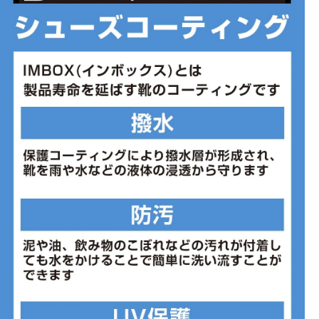
◇ナイロンを配合した新形状のSpeedboard(R)が怒涛の推進力を発
揮
◇前足部に衝撃吸収性に優れたフォーム素材のインサートを配置
■カラー(メーカー表記):
アイボリー×イエローグリーン(Ivory / Lime)
■片足重量:300g
■生産国:ベトナム
■2025年モデル
※ブランドやシリーズによっては甲高や幅等小さめに作られている
ことがあります。あくまで目安としてご判断ください。
■メーカー型番：MF31043072