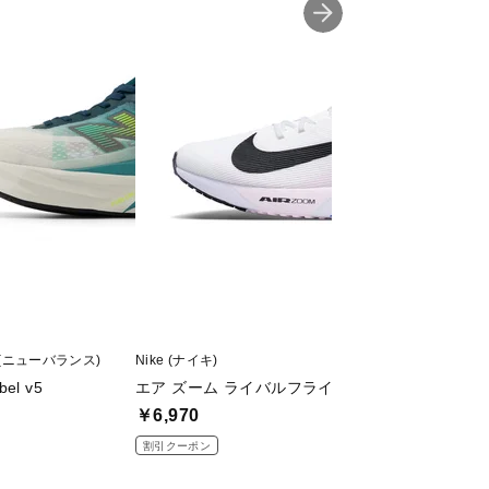
ce (ニューバランス)
Nike (ナイキ)
Nike (ナイキ)
bel v5
エア ズーム ライバルフライ 4 CM
レボリューション 
￥6,970
￥4,370
割引クーポン