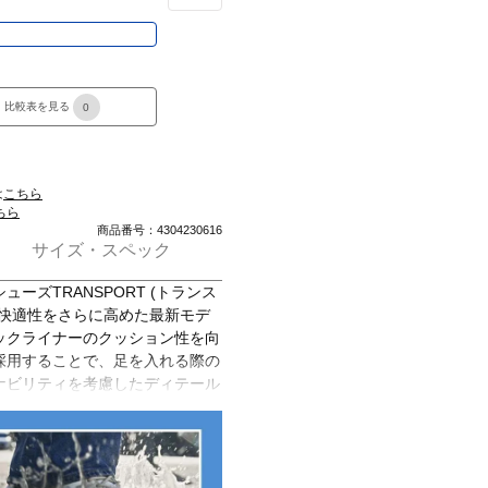
き
比較表を見る
0
は
こちら
ちら
商品番号：4304230616
サイズ・スペック
ーズTRANSPORT (トランス
の快適性をさらに高めた最新モデ
ックライナーのクッション性を向
採用することで、足を入れる際の
ナビリティを考慮したディテール
ールとVibram EcoStep
PORT 2(トランスポート 2)は素早
撥水加工、360度の視認性を備
生の冒険に備えます。