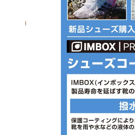
■カラー(メーカー表記):
ホワイト×ホワイト(ABST)
■形状:紐
■ワイズ:2E
■片足重量:320g
■片足重量代表サイズ:28
■生産国:ベトナム
■2026年モデル
※ワイズを確認の上お買い求め下さい
個人差がありますので、あくまで目安
■メーカー型番：1174778