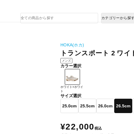
熊本県で発生した地震による影響について
商
カテゴリーから探
品
検
索
HOKA(ホカ)
トランスポート 2 ワイ
メンズ
カラー選択
ホワイト×ホワイ
ト
サイズ選択
25.0cm
25.5cm
26.0cm
26.5cm
¥22,000
税込