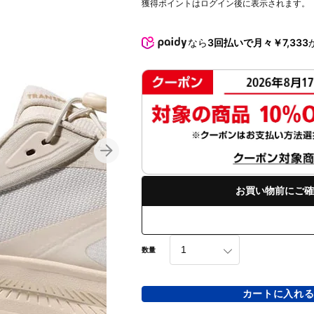
獲得ポイントはログイン後に表示されます。
なら
3回払いで月々￥7,333
お買い物前にご確
数量
カートに入れ