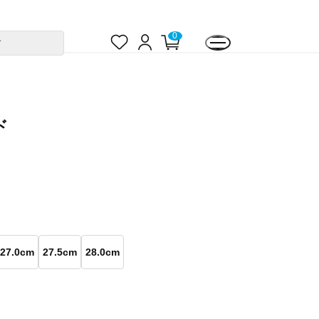
お
ロ
カ
0
す
気
グ
ー
に
イ
ト
入
ン
ペ
り
ー
ジ
ド
27.0cm
27.5cm
28.0cm