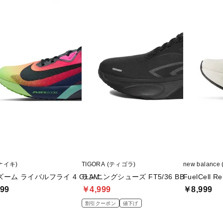
(ナイキ)
TIGORA (ティゴラ)
new balan
ズーム ライバルフライ 4 GLAM
ランニングシューズ FT5/36 BB
FuelCell Re
99
￥4,999
￥8,999
割引クーポン
値下げ