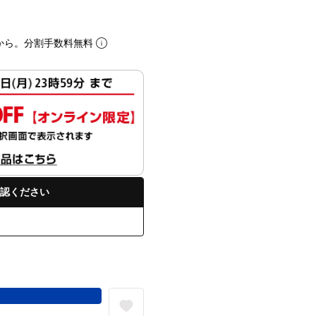
から。分割手数料無料
認ください
る