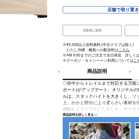
店舗で取り置
比較表に追加
※¥5,500以上送料無料 (中古クラブは除く)
ただし沖縄・離島への配送料は
こちら
※AM 9:00までのご注文で当日発送 詳しく
※クーポン・キャンペーン利用については
こ
商品説明
◇街中からトレイルまで対応する万能シュ
ポート)がアップデート。オリジナル
ルは、スタックハイトを大きくし、ソ
上。かかと部分により柔らかい素材を
感触をよりソフトにしました。サステ
商品説明を詳しく見る
として、30%サトウキビ由来のEVAミッドソ
Recycleアウトソールを採用。TRANS
くシューレースを締められる仕様、耐久
えたリフレクターを施し、あなたの人