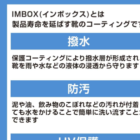
■ワイズ:D
■片足重量:278g
■片足重量代表サイズ:28
■生産国:インドネシア
■2026年モデル
※ワイズを確認の上お買い求め下さい。また、足のサイズは甲高、幅等
ありますので、あくまで目安としてご判断ください。
■メーカー型番：1162030