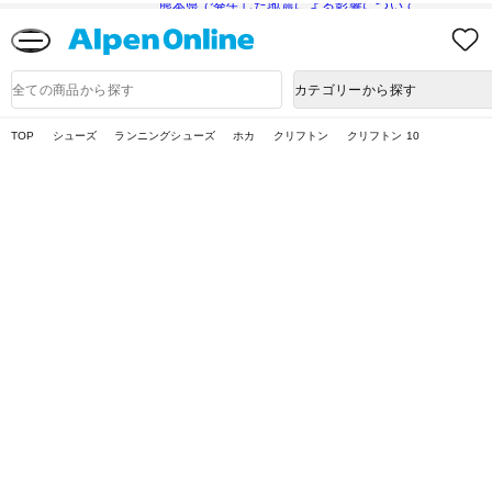
熊本県で発生した地震による影響について
Alpen
Online
商
カテゴリーから探す
品
検
索
TOP
シューズ
ランニングシューズ
ホカ
クリフトン
クリフトン 10