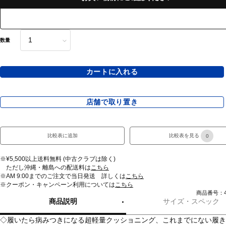
数量
カートに入れる
店舗で取り置き
比較表に追加
比較表を見る
0
※¥5,500以上送料無料 (中古クラブは除く)
ただし沖縄・離島への配送料は
こちら
※AM 9:00までのご注文で当日発送 詳しくは
こちら
※クーポン・キャンペーン利用については
こちら
商品番号：43
商品説明
サイズ・スペック
◇履いたら病みつきになる超軽量クッショニング、これまでにない履き