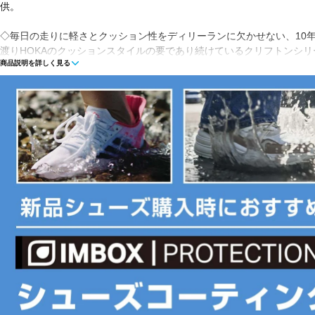
供。
◇毎日の走りに軽さとクッション性をディリーランに欠かせない、10
渡りHOKAのクッションスタイルの要であり続けているクリフトンシリ
商品説明を詳しく見る
のクリフトンの次世代モデルのクリフトン 10(CLIFTON 10)は、かか
先までのドロップを3mm高くすることでこれまでにない履き心地を提
す。履いたら病みつきになる超軽量クッショニングはそのままに、フィ
微調整し、通気性に優れたジャカードアッパーを採用しました。また、
きを抑えるダブルレースロックを備えています。前モデルとの違い - 
良、足元の切り替えの強化、前足部のフィット感の向上に加え、本来の
走り心地を実現するためのミッドソール構造の微調整が行われました。
ブルレースロックが加わり、より着脱がいっそう楽になりました。
■カラー(メーカー表記):
イエロー×ホワイト(YDT)
■甲材(アッパー):ポリエステル、ナイロン、熱可塑ポリウレタン、ポリ
■底材(ソール):合成底
■形状:紐