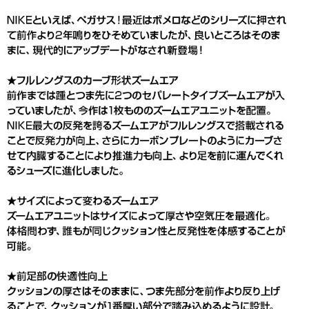
MALACHITE)
■甲材(アッパー):合成繊維+合成樹脂
■底材(ソール):ゴム底
■生産国:ベトナム
■2026年モデル
※ブランドやシリーズによっては甲高や幅等小さめに作られている
ことがあります。あくまで目安としてご判断ください。
■メーカー型番：IB1881100