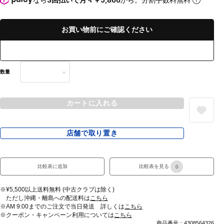
お買い物前にご確認ください
数量
カートに入れる
店舗で取り置き
比較表に追加
比較表を見る
0
※¥5,500以上送料無料 (中古クラブは除く)
ただし沖縄・離島への配送料は
こちら
※AM 9:00までのご注文で当日発送 詳しくは
こちら
※クーポン・キャンペーン利用については
こちら
商品番号：4308564326