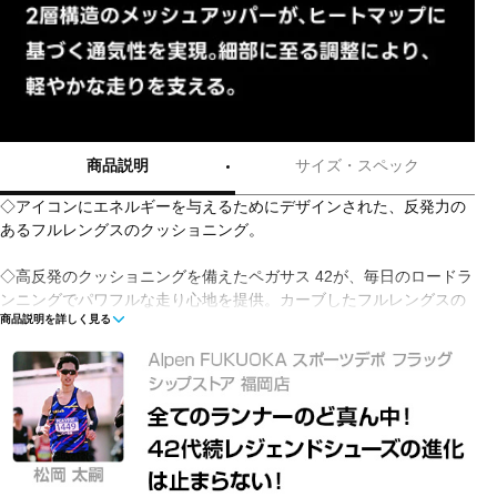
商品説明
サイズ・スペック
◇アイコンにエネルギーを与えるためにデザインされた、反発力の
あるフルレングスのクッショニング。
◇高反発のクッショニングを備えたペガサス 42が、毎日のロードラ
ンニングでパワフルな走り心地を提供。カーブしたフルレングスの
商品説明を詳しく見る
Air ZoomユニットとReactXフォームミッドソールの推進力により、
一歩ごとにパワーを発揮します。フィット感をアップデートし、前
足部とつま先部分に余裕を持たせました。
◇重量：約243g（ウィメンズサイズ25cm）◇オフセット：10mm
■カラー(メーカー表記):
ホワイト×アーミーグリーン(100:WHITE/METALLIC SILVER-