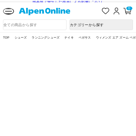
熊本県で発生した地震による影響について
お
ロ
カ
0
気
グ
ー
に
イ
ト
Alpen
入
ン
ペ
Online
商
カテゴリーから探す
り
ー
品
ジ
検
索
TOP
シューズ
ランニングシューズ
ナイキ
ペガサス
ウィメンズ エア ズーム ペガ