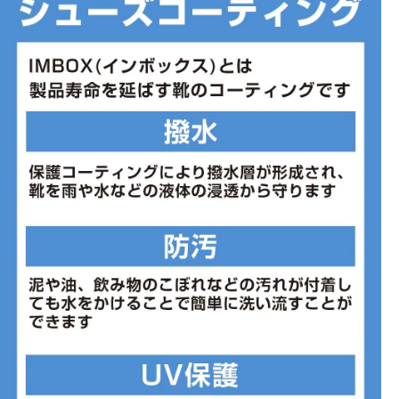
に、かかとからつま先への体重移動をよりスムーズに。
◇心地良いパッド
柔らかいシュータンと裏地が足にぴったりと快適にフィット。
◇新機能
ReactXフォームの上に上質なZoomXを重ねた多層構造の新しいフォ
ームミッドソールにより、クッションの効いた履き心地がさらに快
適に。
◇重量：約263g（ウィメンズサイズ25cm）
◇オフセット：10mm
■カラー(メーカー表記):
ターコイズブルー×サックスブルー(111)
■甲材(アッパー):合成繊維
■底材(ソール):合成底
■生産国:ベトナム