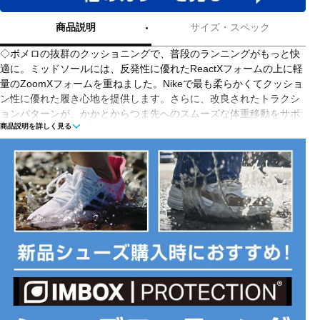
商品説明
サイズ・スペック
◇ボメロの抜群のクッショニングで、普段のランニングがもっと快
適に。ミッドソールには、反発性に優れたReactXフォームの上に軽
量のZoomXフォームを重ねました。Nikeで最も柔らかくてクッショ
ン性に優れた履き心地を提供します。さらに、改良されたトラクシ
ョンパターンが、かかとからつま先へのスムーズな体重移動をサポ
商品説明を詳しく見る
ート。
◇エンジニアードメッシュのアッパー
アッパーにエンジニアードメッシュを使用し、柔らかさと通気性を
確保。
◇2種類の異なる密度のミッドソール
ReactXフォームの上にZoomXフォームを重ねた、2種類の異なる密
度のミッドソール。従来のReactテクノロジーより反発性が13％向
上し、快適な足運びを実現します。
◇アウトソール周りのポッド
アウトソール周りにポッドを配し、素早い動きを可能にするととも