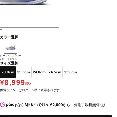
ー
カラー選択
ターコイズブルー
×サックスブルー
サイズ選択
23.0cm
23.5cm
24.0cm
24.5cm
25.0cm
¥8,999
税込
獲得ポイントはログイン後に表示されます。
なら
3回払いで月々￥2,999
から。分割手数料無料