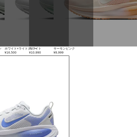
ン
ホワイト×ライトグレー
ホワイト
サーモンピンク
¥16,500
¥10,990
¥8,999