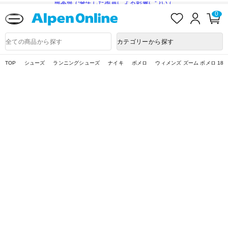
熊本県で発生した地震による影響について
お
ロ
カ
0
気
グ
ー
に
イ
ト
Alpen
入
ン
ペ
Online
商
カテゴリーから探す
り
ー
品
ジ
検
索
TOP
シューズ
ランニングシューズ
ナイキ
ボメロ
ウィメンズ ズーム ボメロ 18