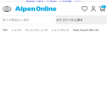
熊本県で発生した地震による影響について
お
ロ
カ
0
気
グ
ー
に
イ
ト
Alpen
入
ン
ペ
Online
商
カテゴリーから探す
り
ー
品
ジ
検
索
TOP
シューズ
ランニングシューズ
ニューバランス
Fresh FoamX 860 v15