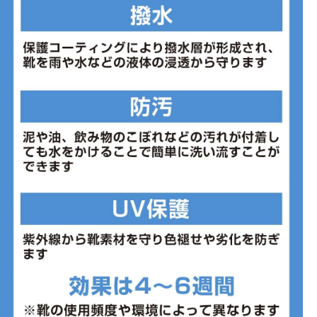
■片足重量:263g
■片足重量代表サイズ:24.0cm
■生産国:ベトナム
■2026年モデル
※ワイズを確認の上お買い求め下さい。また、足のサイズは甲高、
幅等個人差がありますので、あくまで目安としてご判断ください。
■メーカー型番：W860B