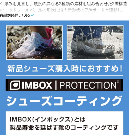
◇厚みを見直し、硬度の異なる2種類の素材を組み合わせた2層構造
のミッドソールが、足の形状に沿う新形状のEVAボードと連動し、
商品説明を詳しく見る
快適な走行をアシスト。カップ形状の踵部がブレの抑制とフィット
感を提供し、接地面を改良したヒール構造が安定性と足抜けの良さ
を発揮。ランナーの足元を彩るシーズナルカラーで展開。
■カラー(メーカー表記):
ホワイト(2JM:WHITE/MULTI)
■甲材(アッパー):合成繊維
■底材(ソール):ゴム底
■完走タイム:5時間～完走
■形状:紐
■プロネーション:オーバー
■ワイズ:B