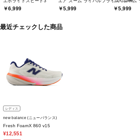
エボライドスピード3
エア ズーム ライバルフライ 4 GLAM
エア ズーム 
￥6,999
￥5,999
￥5,999
最近チェックした商品
レディス
new balance (ニューバランス)
Fresh FoamX 860 v15
¥12,551