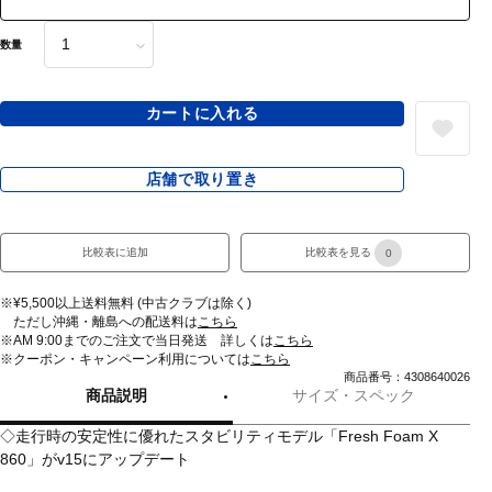
数量
カートに入れる
店舗で取り置き
比較表に追加
比較表を見る
0
※¥5,500以上送料無料 (中古クラブは除く)
ただし沖縄・離島への配送料は
こちら
※AM 9:00までのご注文で当日発送 詳しくは
こちら
※クーポン・キャンペーン利用については
こちら
商品番号：4308640026
商品説明
サイズ・スペック
◇走行時の安定性に優れたスタビリティモデル「Fresh Foam X
860」がv15にアップデート