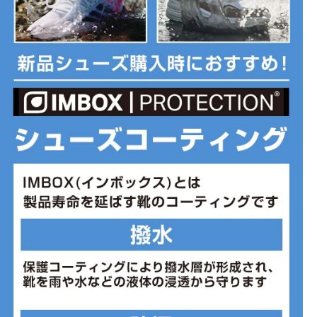
■カラー(メーカー表記):
オレンジ×レッド(92I:ORANGE/RED)
■甲材(アッパー):合成繊維
■底材(ソール):ゴム底
■完走タイム:4時間前後
■形状:紐
■プロネーション:ニュートラル
■ワイズ:B
■片足重量:177g
■片足重量代表サイズ:24.0cm
■生産国:ベトナム
■2026年モデル