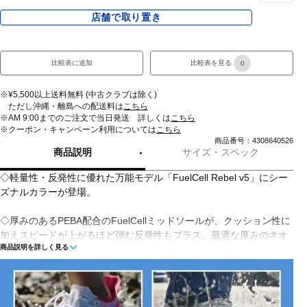
店舗で取り置き
比較表に追加
比較表を見る
0
※¥5,500以上送料無料 (中古クラブは除く)
ただし沖縄・離島への配送料は
こちら
※AM 9:00までのご注文で当日発送 詳しくは
こちら
※クーポン・キャンペーン利用については
こちら
商品番号：4308640526
商品説明
サイズ・スペック
◇軽量性・反発性に優れた万能モデル「FuelCell Rebel v5」にシー
ズナルカラーが登場。
◇厚みのあるPEBA配合のFuelCellミッドソールが、クッション性に
加えスピードが上がるほど弾む反発性もプラス。最適な厚みのネオ
商品説明を詳しく見る
プレーン調素材のタン構造が、FANTOMFIT構造のアッパーと合わ
せ足の動きにしっかりフィットし、デイリートレーニングからレー
スまで足元をアシスト。