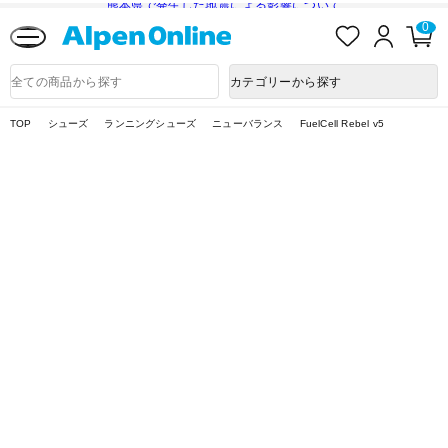
熊本県で発生した地震による影響について
お
ロ
カ
0
気
グ
ー
に
イ
ト
Alpen
入
ン
ペ
Online
商
カテゴリーから探す
り
ー
品
ジ
検
索
TOP
シューズ
ランニングシューズ
ニューバランス
FuelCell Rebel v5