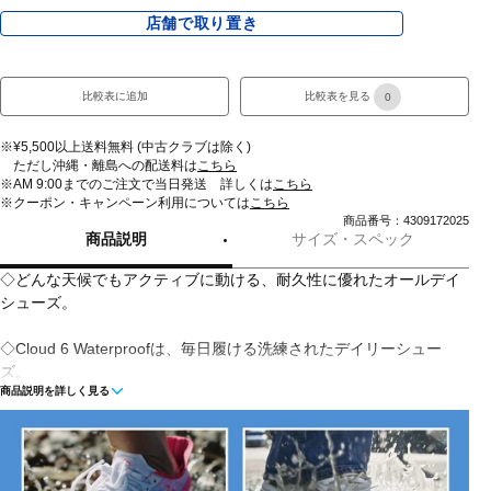
店舗で取り置き
比較表に追加
比較表を見る
0
※¥5,500以上送料無料 (中古クラブは除く)
ただし沖縄・離島への配送料は
こちら
※AM 9:00までのご注文で当日発送 詳しくは
こちら
※クーポン・キャンペーン利用については
こちら
商品番号：4309172025
商品説明
サイズ・スペック
◇どんな天候でもアクティブに動ける、耐久性に優れたオールデイ
シューズ。
◇Cloud 6 Waterproofは、毎日履ける洗練されたデイリーシュー
ズ。
商品説明を詳しく見る
◇すっきりとしたシルエット、クッション性の高い履き心地に加え
て、防水メンブレン完備で雨の日も快適に。
◇進化し続ける定番シューズ。