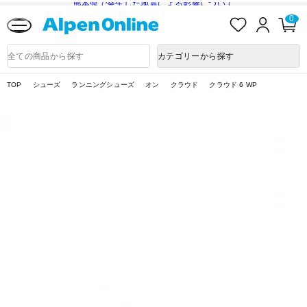
熊本県で発生した地震による影響について
お
ロ
カ
0
気
グ
ー
に
イ
ト
Alpen
入
ン
ペ
Online
商
カテゴリーから探す
り
ー
品
ジ
検
索
TOP
シューズ
ランニングシューズ
オン
クラウド
クラウド 6 WP