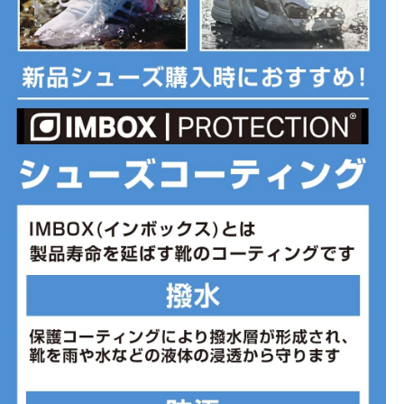
◇クッション性抜群の超軽量フォーム製CloudTec。
◇デイリー向けに設計したSpeedboardが快適なサポート力を発揮。
◇脱ぎ履きしやすくなった新しいソックライナー。
◇幅広の履き口で足に楽々フィット。
■カラー(メーカー表記):
ブラック×ブラック(043:Black Black)
■片足重量:296.3g
■生産国:ベトナム
■2025年モデル
※ブランドやシリーズによっては甲高や幅等小さめに作られている
ことがあります。あくまで目安としてご判断ください。