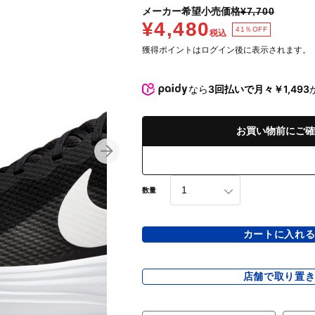
メーカー希望小売価格
¥7,700
¥4,480
41％OFF
税込
獲得ポイントはログイン後に表示されます。
なら
3回払いで月々￥1,493
お買い物前にご確
数量
カートに入れ
店舗で取り置