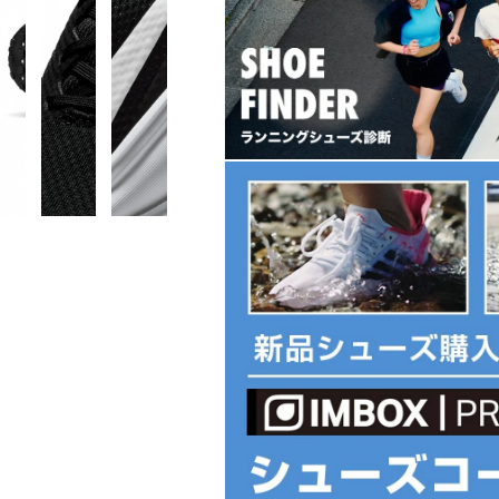
イン
◇通気性に優れ、快適なメッシュのア
◇ヒールとシュータンのタッチポイン
を着脱可能
■カラー(メーカー表記):
ダークグレー×ブラック(003:ブラック/
■甲材(アッパー):合成繊維+合成樹脂
■底材(ソール):合成底
■生産国:インドネシア
■2025年モデル
※ブランドやシリーズによっては甲高
があります。あくまで目安としてご判