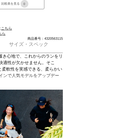
比較表を見る
0
は
こちら
ちら
商品番号：4320563115
サイズ・スペック
な履き心地で、これからのランをリ
、快適性が欠かせません。そこ
と柔軟性を実感できる、柔らかい
ザインで人気モデルをアップデー
き心地を提供。
感的なデザイン。前足部のフレック
、ランニング中の快適さとクッシ
側のレイヤーが透けて見えるデザ