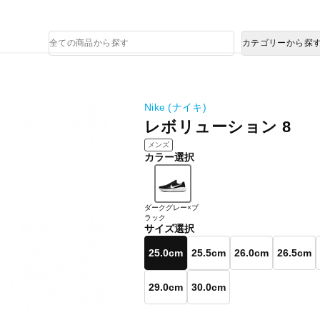
熊本県で発生した地震による影響について
商
カテゴリーから探
品
検
索
Nike (ナイキ)
レボリューション 8
メンズ
カラー選択
ダークグレー×ブ
ラック
サイズ選択
25.0cm
25.5cm
26.0cm
26.5cm
29.0cm
30.0cm