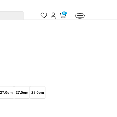
お
ロ
カ
0
す
気
グ
ー
に
イ
ト
入
ン
ペ
り
ー
ジ
27.0cm
27.5cm
28.0cm