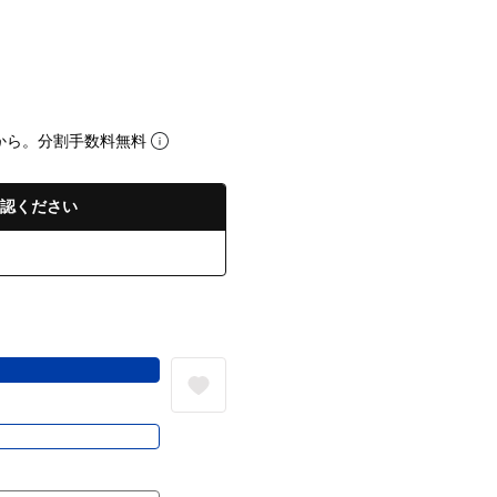
から。分割手数料無料
認ください
る
き