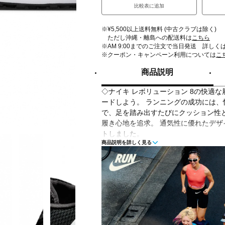
比較表に追加
※¥5,500以上送料無料 (中古クラブは除く)
ただし沖縄・離島への配送料は
こちら
※AM 9:00までのご注文で当日発送 詳しく
※クーポン・キャンペーン利用については
こ
商品説明
◇ナイキ レボリューション 8の快適
ードしよう。 ランニングの成功には
で、足を踏み出すたびにクッション性
履き心地を追求。 通気性に優れたデ
トしました。
商品説明を詳しく見る
◇フォームミッドソールが柔らかい履
◇アウトソールはNikeならではの直
スグルーブ（ソールにある溝）により
ョン性を強化。
◇トランスルーセントメッシュから内