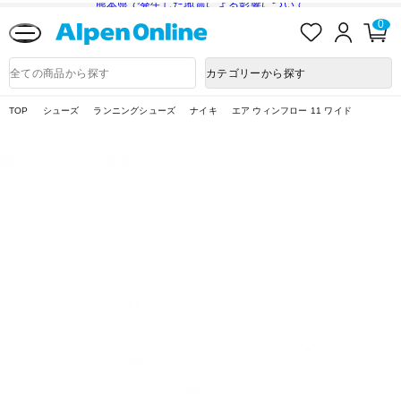
熊本県で発生した地震による影響について
お
ロ
カ
0
気
グ
ー
に
イ
ト
Alpen
入
ン
ペ
Online
商
カテゴリーから探す
り
ー
品
ジ
検
索
TOP
シューズ
ランニングシューズ
ナイキ
エア ウィンフロー 11 ワイド