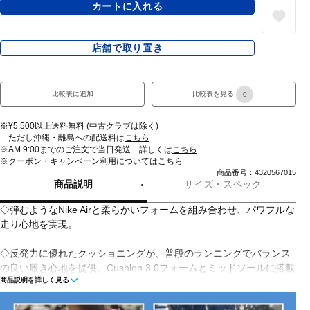
カートに入れる
店舗で取り置き
比較表に追加
比較表を見る
0
※¥5,500以上送料無料 (中古クラブは除く)
ただし沖縄・離島への配送料は
こちら
※AM 9:00までのご注文で当日発送 詳しくは
こちら
※クーポン・キャンペーン利用については
こちら
商品番号：4320567015
商品説明
サイズ・スペック
◇弾むようなNike Airと柔らかいフォームを組み合わせ、パワフルな
走り心地を実現。
◇反発力に優れたクッショニングが、普段のランニングでバランス
の良い履き心地を提供。Cushlon 3.0フォームとミッドソールに搭載
商品説明を詳しく見る
したフルレングスのNike Airユニットの組み合わせにより、優れたエ
ネルギーリターンを実現します。さらに、足中央部に伸縮性のある