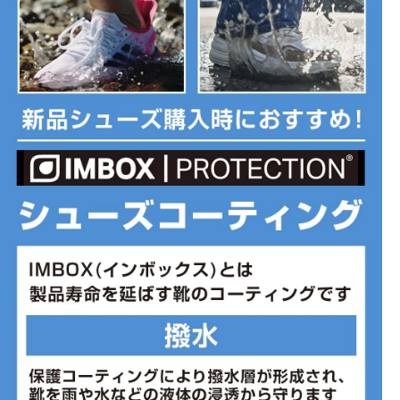
バンドを使用し、前足部に余裕を持たせて、快適で順応性に優れた
フィット感を提供します。
■カラー(メーカー表記):
ホワイト×サックスブルー(110)
■甲材(アッパー):合成繊維+合成樹脂+合成皮革
■底材(ソール):ゴム底
■生産国:ベトナム
■2025年モデル
※ブランドやシリーズによっては甲高や幅等小さめに作られている
ことがあります。あくまで目安としてご判断ください。
■メーカー型番：FQ8937110