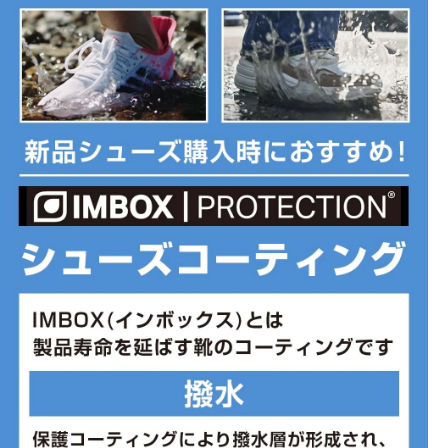
康維持の運動から通勤、通学まで幅広く足元をサポートします。
■カラー(メーカー表記):
ホワイト×ホワイト(LW3:WHITE)
■甲材(アッパー):合成繊維
■底材(ソール):ゴム底
■用途:ジョギング
■形状:紐
■プロネーション:ニュートラル
■ワイズ:2E
■片足重量:200g
■片足重量代表サイズ:27.5cm