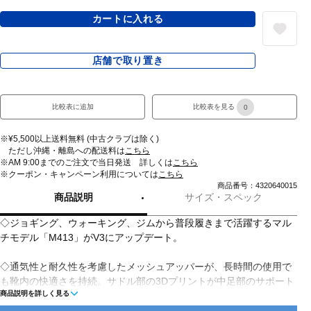
カートに入れる
店舗で取り置き
比較表に追加
比較表を見る
0
※¥5,500以上送料無料 (中古クラブは除く)
ただし沖縄・離島への配送料は
こちら
※AM 9:00までのご注文で当日発送 詳しくは
こちら
※クーポン・キャンペーン利用については
こちら
商品番号：4320640015
商品説明
サイズ・スペック
◇ジョギング、ウォーキング、ジムから普段履きまで活躍するマル
チモデル「M413」がV3にアップデート。
◇通気性と耐久性を考慮したメッシュアッパーが、長時間の使用で
も靴内の快適さを持続。サドル部の3Dプリントが中足部のサポート
商品説明を詳しく見る
と保形性を確保し、薄底ミッドソールがクッション性と抜群の軽さ
を実現。足裏のワイド設計が左右の動きにも安定感をもたらし、健