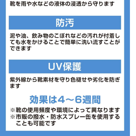
■生産国:ベトナム
■2025年モデル
※ワイズを確認の上お買い求め下さい。また、足のサイズは甲高、
幅等個人差がありますので、あくまで目安としてご判断ください。
※こちらの商品は店頭と在庫を共有しているためパッケージの一部
破損や試着による若干の汚損がある場合がございます。初期不良以
外、上記の理由による返品交換は致しかねます。予めご了承いただ
けますようよろしくお願いします。
■メーカー型番：M4132E