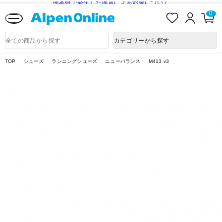
熊本県で発生した地震による影響について
お
ロ
カ
0
気
グ
ー
に
イ
ト
Alpen
入
ン
ペ
Online
商
カテゴリーから探す
り
ー
品
ジ
検
索
TOP
シューズ
ランニングシューズ
ニューバランス
M413 v3