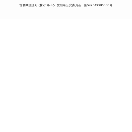
古物商許認可 (株)アルペン 愛知県公安委員会 第542549905500号