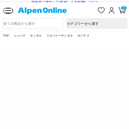
熊本県で発生した地震による影響について
お
ロ
0
気
グ
に
イ
Alpen
入
ン
Online
商
カテゴリーから探す
り
品
検
索
TOP
シューズ
サンダル
リカバリーサンダル
ホパラ 2