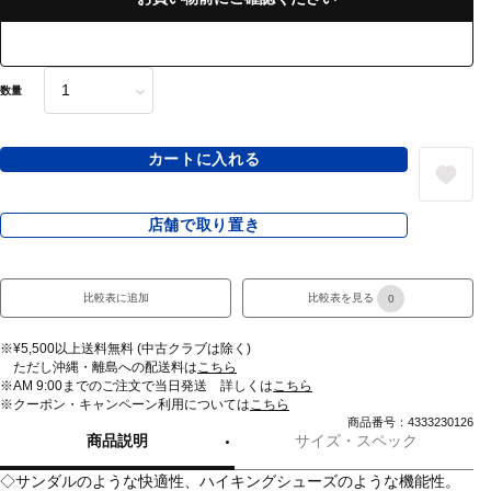
数量
カートに入れる
店舗で取り置き
比較表に追加
比較表を見る
0
※¥5,500以上送料無料 (中古クラブは除く)
ただし沖縄・離島への配送料は
こちら
※AM 9:00までのご注文で当日発送 詳しくは
こちら
※クーポン・キャンペーン利用については
こちら
商品番号：4333230126
商品説明
サイズ・スペック
◇サンダルのような快適性、ハイキングシューズのような機能性。