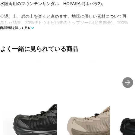
水陸両用のマウンテンサンダル、HOPARA 2(ホパラ2)。
◇泥、土、岩の上を楽々と進めます。地球に優しい素材について再
考した結果、30%サトウキビ由来のトップソール(足裏部分)、100%
商品説明を詳しく見る
リサイクルのニットアッパー、100%リサイクルのCorduraメッシュ
オーバーレイを採用。これにより、山道など歩行する際に砂利が入
り込むのを防ぎながら排水を行えます。さらにトグルレース、調節
可能なヒールストラップを採用、そして速乾性・撥水性を備えてい
よく一緒に見られている商品
るので、水中でも陸上でも快適な履き心地を提供します。
■カラー(メーカー表記):
ホワイト×ホワイト(WWH)
■甲材(アッパー):ポリエステル、熱可塑性ポリウレタン、合成ゴム
■底材(ソール):ゴム底
■形状:スリッポン
■ワイズ:B