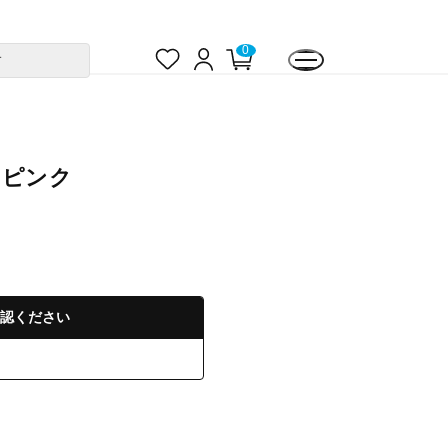
お
ロ
カ
0
す
気
グ
ー
に
イ
ト
入
ン
ペ
り
ー
ジ
 ピンク
認ください