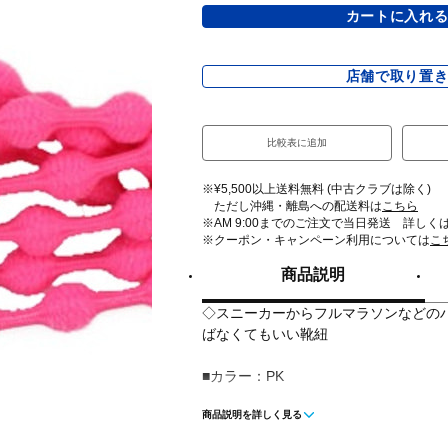
カートに入れ
店舗で取り置
比較表に追加
※¥5,500以上送料無料 (中古クラブは除く)
ただし沖縄・離島への配送料は
こちら
※AM 9:00までのご注文で当日発送 詳しく
※クーポン・キャンペーン利用については
こ
商品説明
◇スニーカーからフルマラソンなどの
ばなくてもいい靴紐
■カラー：PK
商品説明を詳しく見る
■使用用途：靴紐