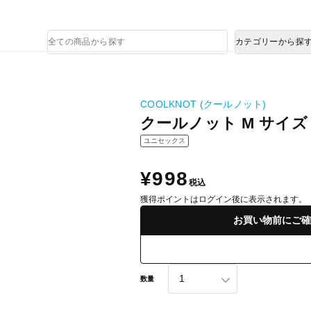
熊本県で発生した地震による影響について
商
カテゴリーから探
品
検
索
COOLKNOT (クールノット)
クールノット M サイズ
ユニセックス
¥998
税込
獲得ポイントはログイン後に表示されます。
お買い物前にご確
数量