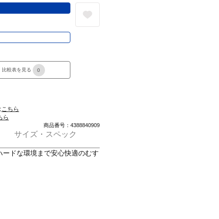
る
き
比較表を見る
0
は
こちら
ちら
商品番号：4388840909
サイズ・スペック
ハードな環境まで安心快適のむす