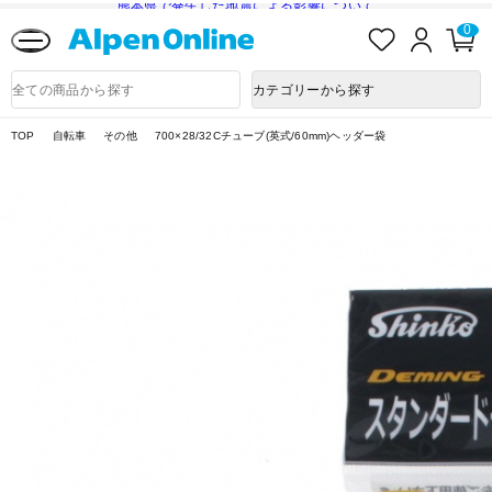
熊本県で発生した地震による影響について
お
ロ
カ
0
気
グ
ー
に
イ
ト
Alpen
入
ン
ペ
Online
商
カテゴリーから探す
り
ー
品
ジ
検
索
TOP
自転車
その他
700×28/32Cチューブ(英式/60mm)ヘッダー袋