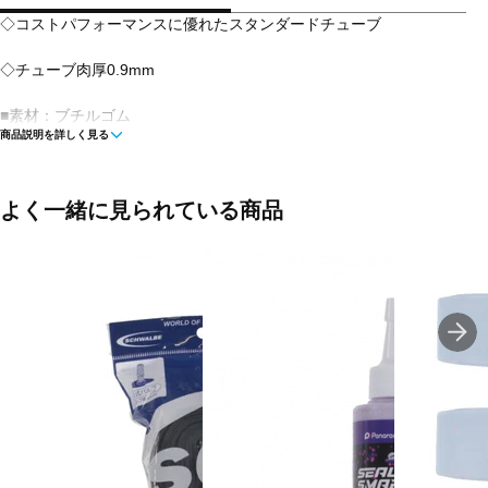
◇コストパフォーマンスに優れたスタンダードチューブ
◇チューブ肉厚0.9mm
■素材：ブチルゴム
商品説明を詳しく見る
■容量：1個
■生産国：中国
よく一緒に見られている商品
■メーカー型番：00139021