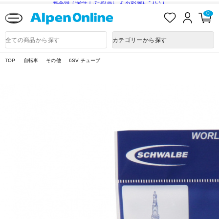
熊本県で発生した地震による影響について
お
ロ
カ
0
気
グ
ー
に
イ
ト
Alpen
入
ン
ペ
Online
商
カテゴリーから探す
り
ー
品
ジ
検
索
TOP
自転車
その他
6SV チューブ