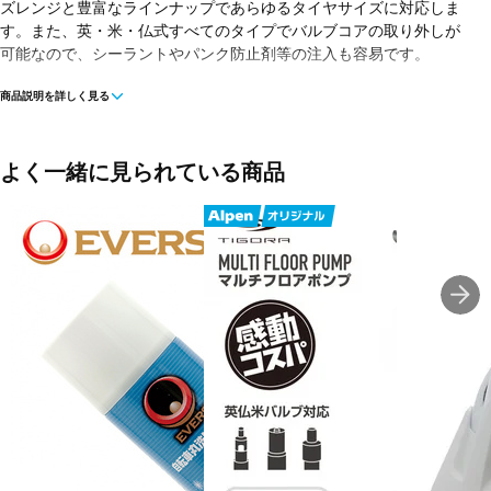
ズレンジと豊富なラインナップであらゆるタイヤサイズに対応しま
す。また、英・米・仏式すべてのタイプでバルブコアの取り外しが
可能なので、シーラントやパンク防止剤等の注入も容易です。
商品説明を詳しく見る
■カラー：ブラック
■重量：95g
よく一緒に見られている商品
■生産国：ベトナム
■メーカー型番：6SV