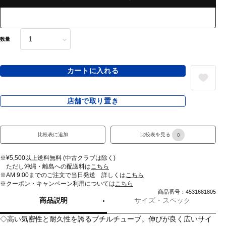
数量
カートに入れる
店舗で取り置き
比較表に追加
比較表を見る
0
※¥5,500以上送料無料 (中古クラブは除く)
ただし沖縄・離島への配送料は
こちら
※AM 9:00までのご注文で当日発送 詳しくは
こちら
※クーポン・キャンペーン利用については
こちら
商品番号：4531681805
商品説明
サイズ・スペック
◇高い気密性と耐久性を誇るブチルチューブ。伸びが良く広いサイ