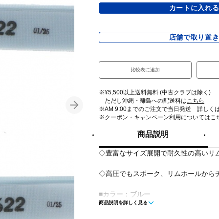
カートに入れ
店舗で取り置
比較表に追加
※¥5,500以上送料無料 (中古クラブは除く)
ただし沖縄・離島への配送料は
こちら
※AM 9:00までのご注文で当日発送 詳しく
※クーポン・キャンペーン利用については
こ
商品説明
◇豊富なサイズ展開で耐久性の高いリ
◇高圧でもスポーク、リムホールから
■カラー：ブルー
商品説明を詳しく見る
■サイズ：幅22mm