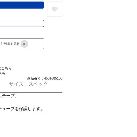
る
き
比較表を見る
0
は
こちら
ちら
商品番号：4531685105
サイズ・スペック
ムテープ。
チューブを保護します。