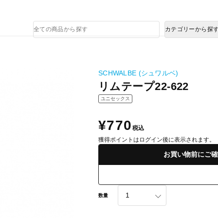
熊本県で発生した地震による影響について
商
カテゴリーから探
品
検
索
SCHWALBE (シュワルベ)
リムテープ22-622
ユニセックス
¥770
税込
獲得ポイントはログイン後に表示されます。
お買い物前にご確
数量