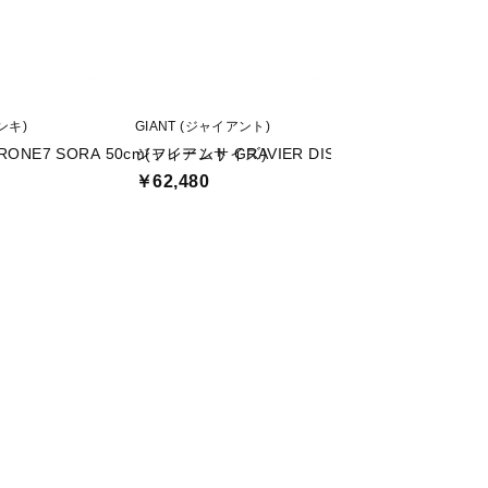
アンキ)
GIANT (ジャイアント)
Bianchi (ビアンキ)
RONE7 SORA 50cm(フレームサイズ)
ジャイアント GRAVIER DISC
ビアンキ C SPOR
￥62,480
￥74,613