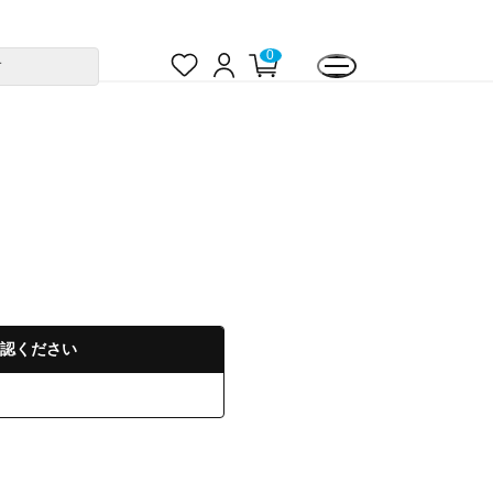
お
ロ
カ
0
す
気
グ
ー
に
イ
ト
入
ン
ペ
り
ー
ジ
認ください