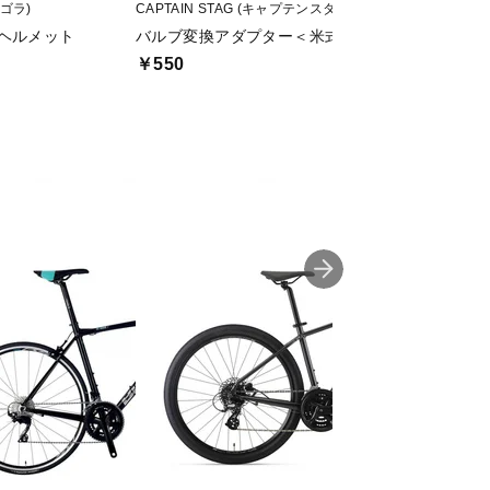
ィゴラ)
CAPTAIN STAG (キャプテンスタッグ)
CHROME (クローム)
 ヘルメット
バルブ変換アダプター＜米式→英式＞
CTZ 15L MESSE
￥550
￥18,700