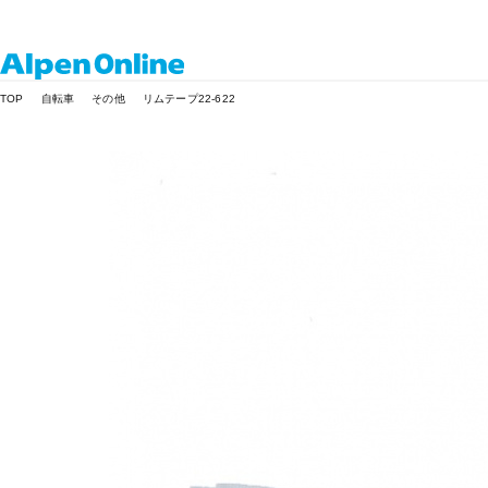
Alpen
TOP
自転車
その他
リムテープ22-622
Online