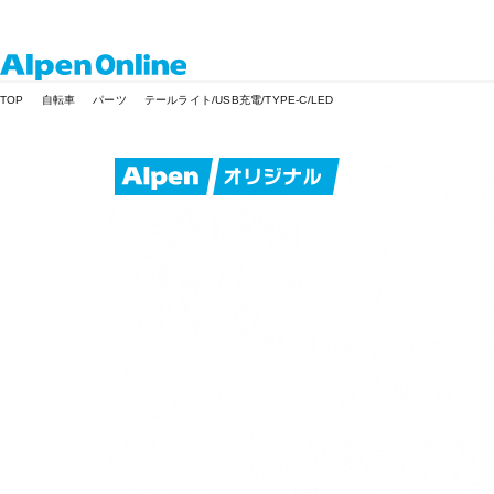
Alpen
TOP
自転車
パーツ
テールライト/USB充電/TYPE-C/LED
Online