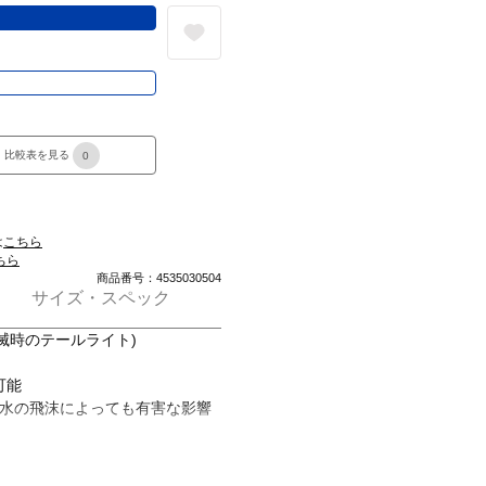
る
き
比較表を見る
0
は
こちら
ちら
商品番号：4535030504
サイズ・スペック
点滅時のテールライト)
可能
らの水の飛沫によっても有害な影響