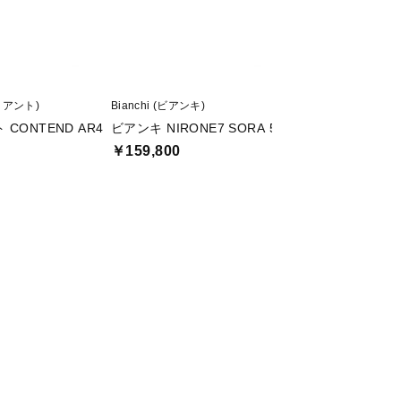
イアント)
Bianchi (ビアンキ)
GIANT (ジャイアント
CONTEND AR4
ビアンキ NIRONE7 SORA 50cm(フレームサイズ
ジャイアント GRAV
￥159,800
￥62,480