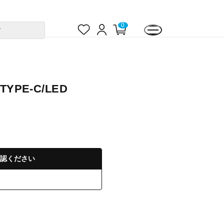
お
ロ
カ
0
す
気
グ
ー
に
イ
ト
入
ン
ペ
り
ー
ジ
YPE-C/LED
認ください