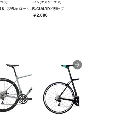
ィゴラ)
SKS (エスケーエス)
CONTINENTAL (
18 : ブラッ
 アルミ スチル ロックオンエルゴグリップ
S-GUARD : BK
Ultra Sport 3 Bl
￥2,090
￥3,385