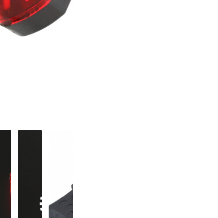
■光度・照度：30lm(最大)
■点灯時間：全開点灯/約5時間、50％点
い点滅/16時間
■充電時間：約2時間
■生産国：中国
■2024年モデル
■メーカー型番：4535030504