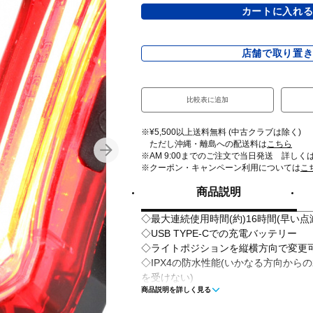
カートに入れ
店舗で取り置
比較表に追加
※¥5,500以上送料無料 (中古クラブは除く)
ただし沖縄・離島への配送料は
こちら
※AM 9:00までのご注文で当日発送 詳しく
※クーポン・キャンペーン利用については
こ
商品説明
◇最大連続使用時間(約)16時間(早い
◇USB TYPE-Cでの充電バッテリー
◇ライトポジションを縦横方向で変更
◇IPX4の防水性能(いかなる方向か
を受けない)
商品説明を詳しく見る
■サイズ：70×20×25(ベルト除く)mm