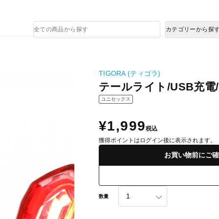
熊本県で発生した地震による影響について
商
カテゴリーから探
品
検
索
TIGORA (ティゴラ)
テールライト/USB充電/T
ユニセックス
¥1,999
税込
獲得ポイントはログイン後に表示されます。
お買い物前にご確
数量