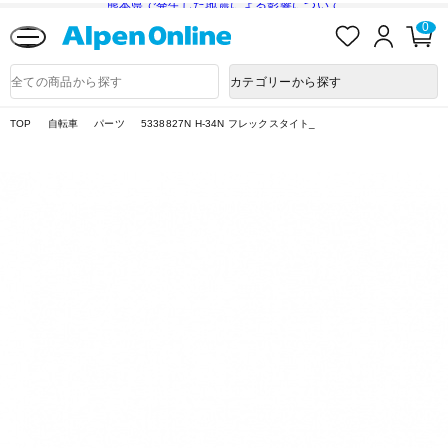
熊本県で発生した地震による影響について
お
ロ
カ
0
気
グ
ー
に
イ
ト
Alpen
入
ン
ペ
Online
商
カテゴリーから探す
り
ー
品
ジ
検
索
TOP
自転車
パーツ
5338827N H-34N フレックスタイト_