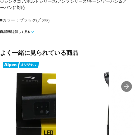
◇シンクコア/ボルトシリーズ/アンプシリーズ/キーン/アーバン2/ア
ーバンに対応
■カラー：ブラック(ﾌﾞﾗｯｸ)
商品説明を詳しく見る
■対応径：22～35mm
■生産国：日本
よく一緒に見られている商品
■メーカー型番：088165