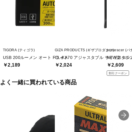
TIGORA (ティゴラ)
GIZA PRODUCTS (ギザプロダクツ)
panaracer 
USB 200ルーメン オート Fライト
CL-KA70 アジャスタブル サイドスタン
NEW楽々ポン
￥2,189
￥2,024
￥2,609
割引クーポン
よく一緒に買われている商品