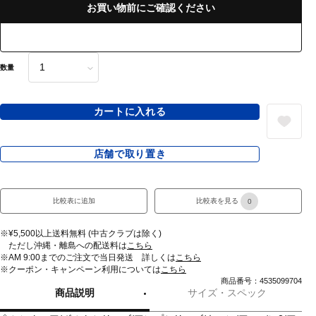
お買い物前にご確認ください
数量
カートに入れる
店舗で取り置き
比較表に追加
比較表を見る
0
※¥5,500以上送料無料 (中古クラブは除く)
ただし沖縄・離島への配送料は
こちら
※AM 9:00までのご注文で当日発送 詳しくは
こちら
※クーポン・キャンペーン利用については
こちら
商品番号：4535099704
商品説明
サイズ・スペック