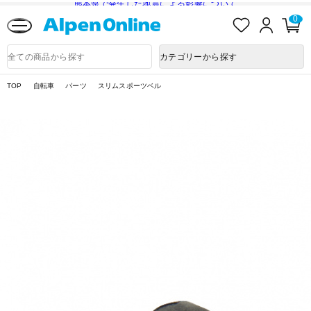
熊本県で発生した地震による影響について
お
ロ
カ
0
気
グ
ー
に
イ
ト
Alpen
入
ン
ペ
Online
商
カテゴリーから探す
り
ー
品
ジ
検
索
TOP
自転車
パーツ
スリムスポーツベル