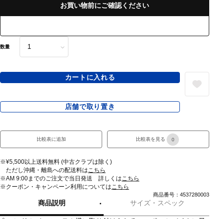
お買い物前にご確認ください
数量
カートに入れる
店舗で取り置き
比較表に追加
比較表を見る
0
※¥5,500以上送料無料 (中古クラブは除く)
ただし沖縄・離島への配送料は
こちら
※AM 9:00までのご注文で当日発送 詳しくは
こちら
※クーポン・キャンペーン利用については
こちら
商品番号：4537280003
商品説明
サイズ・スペック