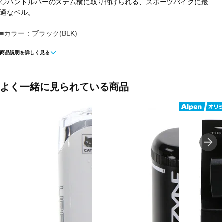
◇ハンドルバーのステム横に取り付けられる、スポーツバイクに最
適なベル。
■カラー：ブラック(BLK)
商品説明を詳しく見る
■素材：ワン/真鍮
■取付可能径：Φ22.2～31.8mm
よく一緒に見られている商品
■外径：23mm
■生産国：台湾
■メーカー型番：HOB06200