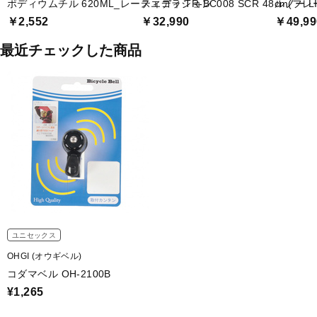
ポディウムチル 620ML_レースエディション
ティゴラ TR-BC008 SCR 48cm(フ
ルノー LI
￥2,552
￥32,990
￥49,99
最近チェックした商品
ユニセックス
OHGI (オウギベル)
コダマベル OH-2100B
¥1,265