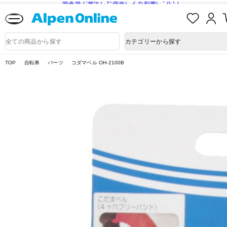
熊本県で発生した地震による影響について
お
ロ
気
グ
に
イ
Alpen
入
ン
Online
商
カテゴリーから探す
り
品
検
索
TOP
自転車
パーツ
コダマベル OH-2100B