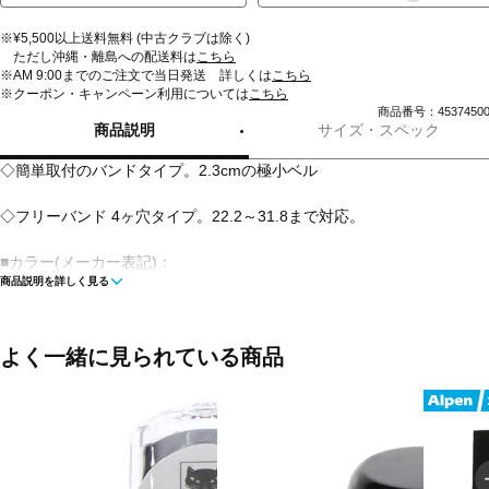
※¥5,500以上送料無料 (中古クラブは除く)
ただし沖縄・離島への配送料は
こちら
※AM 9:00までのご注文で当日発送 詳しくは
こちら
※クーポン・キャンペーン利用については
こちら
商品番号：45374500
商品説明
サイズ・スペック
◇簡単取付のバンドタイプ。2.3cmの極小ベル
◇フリーバンド 4ヶ穴タイプ。22.2～31.8まで対応。
■カラー(メーカー表記)：
商品説明を詳しく見る
ブラック(BK：ブラック)
■素材：真鍮
よく一緒に見られている商品
■取付径:Φ22.2mm、Φ25.4mm、Φ28.6mm、Φ31.8mm
■サイズ：ワン/Φ23mm
■重量：25g