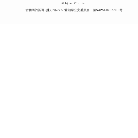
© Alpen Co.,Ltd.
古物商許認可 (株)アルペン 愛知県公安委員会 第542549905500号