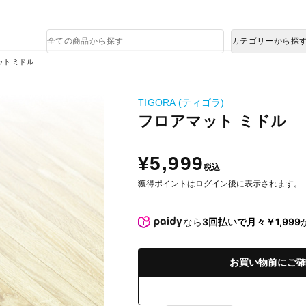
熊本県で発生した地震による影響について
商
カテゴリーから探
品
検
ット ミドル
索
TIGORA (ティゴラ)
フロアマット ミドル
¥5,999
税込
獲得ポイントはログイン後に表示されます。
なら
3回払いで月々￥1,999
お買い物前にご確