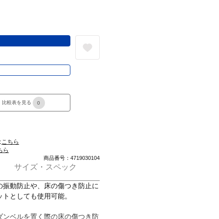
る
き
比較表を見る
0
は
こちら
ちら
商品番号：4719030104
サイズ・スペック
の振動防止や、床の傷つき防止に
ットとしても使用可能。
ダンベルを置く際の床の傷つき防