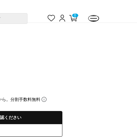
お
ロ
カ
0
す
気
グ
ー
に
イ
ト
入
ン
ペ
り
ー
ジ
から。分割手数料無料
認ください