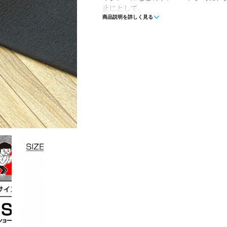
止にとして。
商品説明を詳しく見る
◇PVCの重量感のあるマットがしっか
■素材:PVC
■サイズ:700×1450×9.5mm
■使用時サイズ:700×1450×9.5mm
■重量:約2.6kg
■生産国:中国
■2024年モデル
■メーカー型番：4719030104