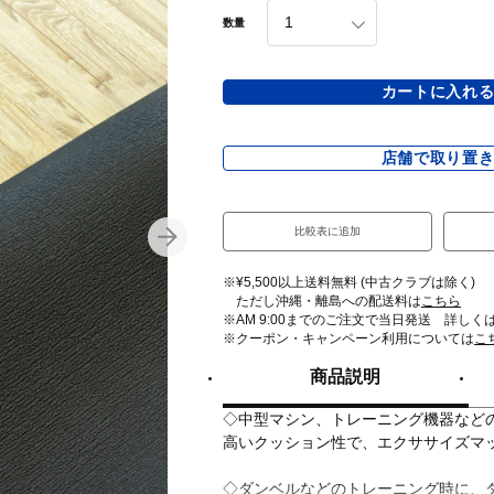
数量
カートに入れ
店舗で取り置
比較表に追加
※¥5,500以上送料無料 (中古クラブは除く)
ただし沖縄・離島への配送料は
こちら
※AM 9:00までのご注文で当日発送 詳しく
※クーポン・キャンペーン利用については
こ
商品説明
◇中型マシン、トレーニング機器など
高いクッション性で、エクササイズマ
◇ダンベルなどのトレーニング時に、