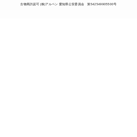
古物商許認可 (株)アルペン 愛知県公安委員会 第542549905500号