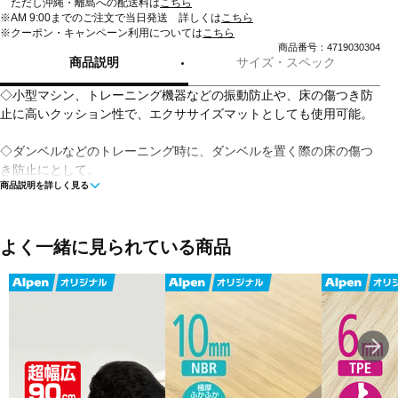
ただし沖縄・離島への配送料は
こちら
※AM 9:00までのご注文で当日発送 詳しくは
こちら
※クーポン・キャンペーン利用については
こちら
商品番号：4719030304
商品説明
サイズ・スペック
◇小型マシン、トレーニング機器などの振動防止や、床の傷つき防
止に高いクッション性で、エクササイズマットとしても使用可能。
◇ダンベルなどのトレーニング時に、ダンベルを置く際の床の傷つ
き防止にとして。
商品説明を詳しく見る
◇PVCの重量感のあるマットがしっかりと振動や衝撃を吸収しま
す。
よく一緒に見られている商品
■素材:PVC
■サイズ:700×1000×9.5mm
■重量:約1.8kg
■生産国:中国