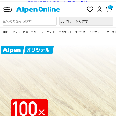
熊本県で発生した地震による影響について
お
ロ
カ
0
気
グ
ー
に
イ
ト
Alpen
入
ン
ペ
Online
商
カテゴリーから探す
り
ー
品
ジ
検
索
TOP
フィットネス・ヨガ・トレーニング
ヨガマット・ヨガ小物
ヨガマット
マッスル