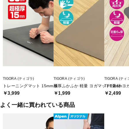
■2024年モデル
■メーカー型番：4719030304
TIGORA (ティゴラ)
TIGORA (ティゴラ)
TIGORA (ティ
トレーニングマット 15mm厚
極厚ふかふか 軽量 ヨガマット10mm
TPE素材 ヨ
￥3,999
￥1,999
￥2,499
よく一緒に買われている商品