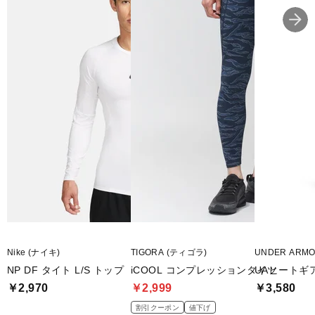
Nike (ナイキ)
TIGORA (ティゴラ)
UNDER ARM
NP DF タイト L/S トップ
iCOOL コンプレッションタイツ
UAヒートギ
￥2,970
￥2,999
￥3,580
割引クーポン
値下げ