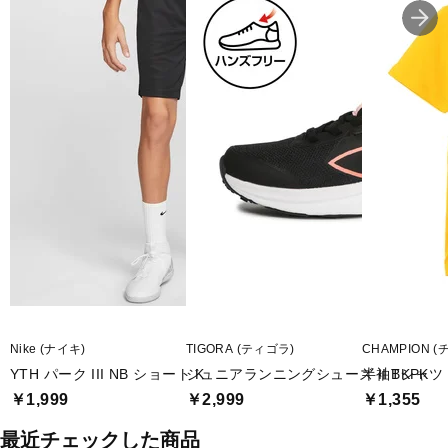
Nike (ナイキ)
TIGORA (ティゴラ)
CHAMPION 
YTH パーク III NB ショート K
ジュニアランニングシューズ II BKPK
半袖Tシャツ S
￥1,999
￥2,999
￥1,355
最近チェックした商品