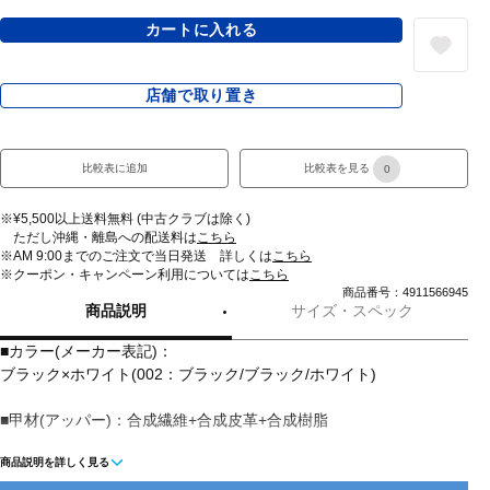
カートに入れる
店舗で取り置き
比較表に追加
比較表を見る
0
※¥5,500以上送料無料 (中古クラブは除く)
ただし沖縄・離島への配送料は
こちら
※AM 9:00までのご注文で当日発送 詳しくは
こちら
※クーポン・キャンペーン利用については
こちら
商品番号：4911566945
商品説明
サイズ・スペック
■カラー(メーカー表記)：
ブラック×ホワイト(002：ブラック/ブラック/ホワイト)
■甲材(アッパー)：合成繊維+合成皮革+合成樹脂
商品説明を詳しく見る
■底材(ソール)：合成底