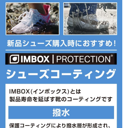
■生産国：インドネシア
■2025 Fall モデル
※ブランドやシリーズによっては甲高や幅等小さめに作られている
ことがあります。あくまで目安としてご判断ください。
※こちらの商品は店頭と在庫を共有しているためパッケージの一部
破損や試着による若干の汚損がある場合がございます。初期不良以
外、上記の理由による返品交換は致しかねます。予めご了承いただ
けますようよろしくお願いします。
※こちらの商品は店頭と在庫を共有しているためパッケージの一部
破損や試着による若干の汚損がある場合がございます。初期不良以
外、上記の理由による返品交換は致しかねます。予めご了承いただ
けますようよろしくお願いします。
■メーカー型番：IF2894002