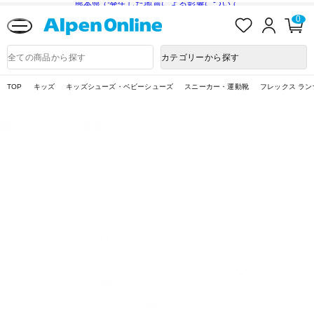
熊本県で発生した地震による影響について
お
ロ
カ
0
気
グ
ー
に
イ
ト
Alpen
入
ン
ペ
Online
商
カテゴリーから探す
り
ー
品
ジ
検
索
TOP
キッズ
キッズシューズ・ベビーシューズ
スニーカー・運動靴
フレックス ランナ