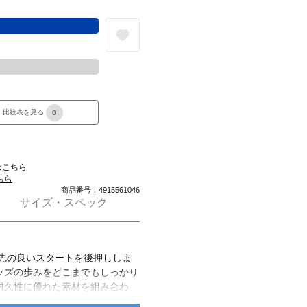
る
比較表を見る
0
は
こちら
ちら
商品番号：4915561046
サイズ・スペック
幸先の良いスタートを後押ししま
ッズの歩みをどこまでもしっかり
耐久性に優れた素材を組み合わ
シックなスタイルを表現しまし