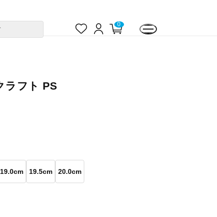
お
ロ
カ
0
す
気
グ
ー
に
イ
ト
入
ン
ペ
り
ー
ジ
クラフト PS
19.0cm
19.5cm
20.0cm