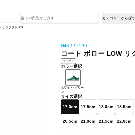
熊本県で発生した地震による影響について
商
カテゴリーから探
品
検
W リクラフト PS
索
Nike (ナイキ)
コート ボロー LOW リ
ジュニア
カラー選択
ホワイト×グリー
ン
サイズ選択
17.0cm
17.5cm
18.0cm
18.5cm
20.5cm
21.0cm
21.5cm
22.0cm