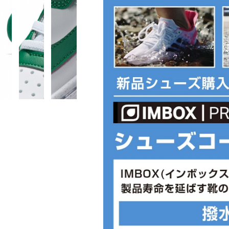
た。トゥボックスと足中央部に少し余
快適な履き心地を実現。思い切り走っ
気に遊べます。
■カラー(メーカー表記):
ホワイト×グリーン(139:WHITE/MALACH
■甲材(アッパー):合成皮革+合成繊維
■底材(ソール):ゴム底
■生産国:ベトナム
■2026年モデル
■メーカー型番：DV5457139