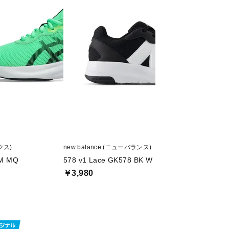
クス)
new balance (ニューバランス)
new balance (ニ
M MQ
578 v1 Lace GK578 BK W
578 v1
￥3,980
￥4,070