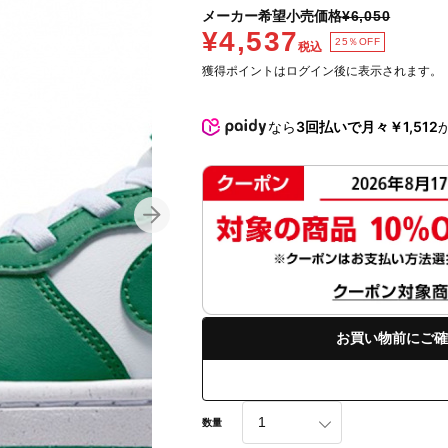
メーカー希望小売価格
¥6,050
¥4,537
25％OFF
税込
獲得ポイントはログイン後に表示されます。
なら
3回払いで月々￥1,512
お買い物前にご確
数量