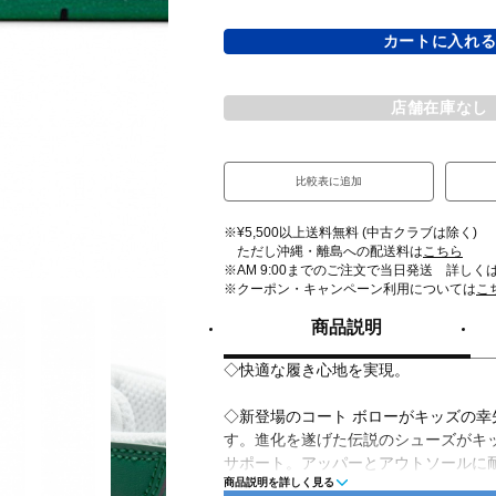
カートに入れ
店舗在庫なし
比較表に追加
※¥5,500以上送料無料 (中古クラブは除く)
ただし沖縄・離島への配送料は
こちら
※AM 9:00までのご注文で当日発送 詳しく
※クーポン・キャンペーン利用については
こ
商品説明
◇快適な履き心地を実現。
◇新登場のコート ボローがキッズの
す。進化を遂げた伝説のシューズがキ
サポート。アッパーとアウトソールに
商品説明を詳しく見る
せ、まったく新たなアプローチでクラ