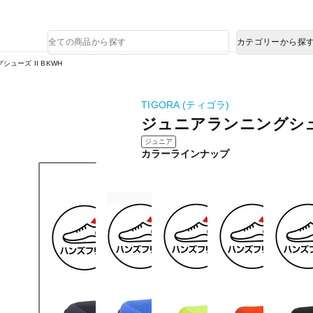
熊本県で発生した地震による影響について
商
カテゴリーから探
品
検
ューズ II BKWH
索
TIGORA (ティゴラ)
ジュニアランニングシュー
ジュニア
カラーラインナップ