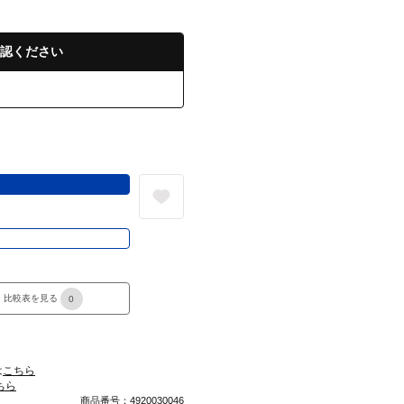
認ください
る
き
比較表を見る
0
は
こちら
ちら
商品番号：4920030046