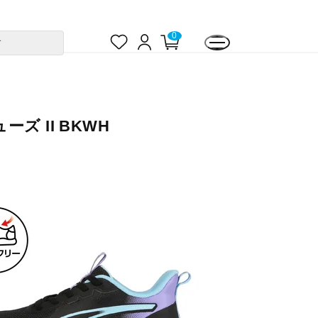
お
ロ
カ
0
す
気
グ
ー
に
イ
ト
入
ン
ペ
り
ー
ジ
ズ II BKWH