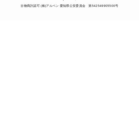
古物商許認可 (株)アルペン 愛知県公安委員会 第542549905500号