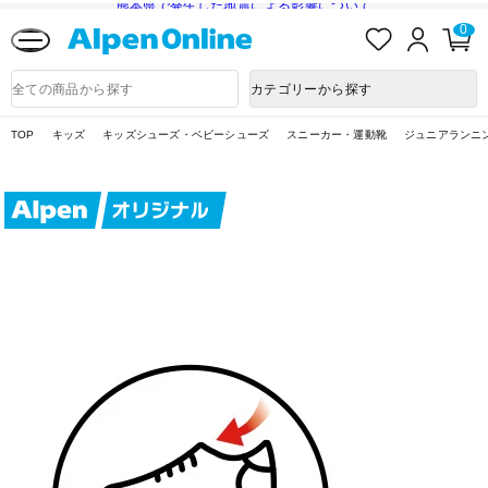
熊本県で発生した地震による影響について
お
ロ
カ
0
気
グ
ー
に
イ
ト
Alpen
入
ン
ペ
Online
商
カテゴリーから探す
り
ー
品
ジ
検
索
TOP
キッズ
キッズシューズ・ベビーシューズ
スニーカー・運動靴
ジュニアランニング