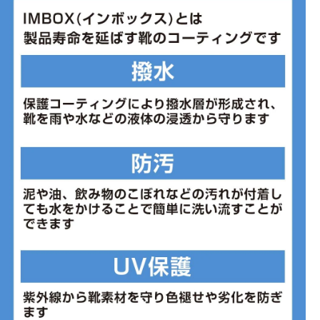
■つま先材:合成樹脂
■甲材(アッパー):合成繊維、合成樹脂
■底材(ソール):合成底
■レース仕様:レース
■スパイク:無
■保温機能:無
■防水機能:無
■撥水機能:無
■ワイズ:3E
■片足重量:215g
■片足重量代表サイズ:22.0