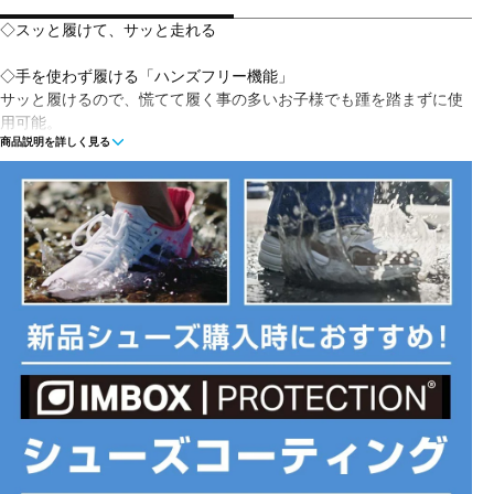
◇スッと履けて、サッと走れる
◇手を使わず履ける「ハンズフリー機能」
サッと履けるので、慌てて履く事の多いお子様でも踵を踏まずに使
用可能。
商品説明を詳しく見る
◇走りを支える「高機能ソール」
土の上でグリップするラバースタッドと、反発力のあるミッドソー
ルが走りをサポート。
◇汚れにくく丈夫な「シームレスメッシュ」
砂が入りにくい細かなメッシュと縫製の少ない設計で、耐久性が高
くお手入れも簡単。
◇豊富なサイズ展開
17.0ー24.0cm（0.5cm刻み）の豊富な展開。成長期の大切な足にジ
ャストフィット。
■カラー:
ブラック×サックスブルー