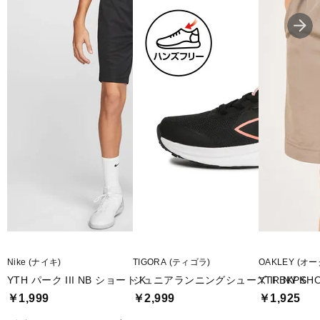
Nike (ナイキ)
TIGORA (ティゴラ)
OAKLEY (オ
YTH パーク III NB ショート K
ジュニアランニングシューズ II BKPK
YTR NY SHO
￥1,999
￥2,999
￥1,925