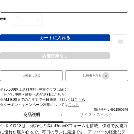
数量
カートに入れる
店舗在庫なし
比較表に追加
比較表を見る
0
※¥5,500以上送料無料 (中古クラブは除く)
ただし沖縄・離島への配送料は
こちら
※AM 9:00までのご注文で当日発送 詳しくは
こちら
※クーポン・キャンペーン利用については
こちら
商品番号：4921560846
商品説明
サイズ・スペック
◇ボメロ18は、弾力性の高いReactXフォームを搭載。快適で反発力
に優れた履き心地で、毎日のランに最適です。アッパーの軽量なテ