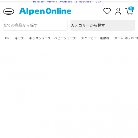
熊本県で発生した地震による影響について
お
ロ
カ
0
気
グ
ー
に
イ
ト
Alpen
入
ン
ペ
Online
商
カテゴリーから探す
り
ー
品
ジ
検
索
TOP
キッズ
キッズシューズ・ベビーシューズ
スニーカー・運動靴
ズーム ボメロ 18