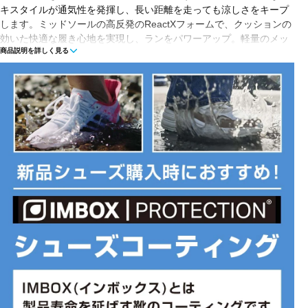
キスタイルが通気性を発揮し、長い距離を走っても涼しさをキープ
します。ミッドソールの高反発のReactXフォームで、クッションの
効いた快適な履き心地を実現し、ランをパワーアップ。軽量のメッ
商品説明を詳しく見る
シュと風通しの良いニットのテキスタイルをアッパーに使用し、ラ
ンニング中の通気性を強化。ミッドソールに弾力性の高いReactXフ
ォームを重ね、踏み出すたびにエネルギーをプラスします。小さな
突起のあるポッドで耐久性に優れたラバーアウトソールを包み込
み、かかとからつま先へのスムーズな体重移動をサポート。柔らか
いシュータンと裏地が足にぴったりと快適にフィット。■カラー(メ
ーカー表記)：ブラック×フラッシュレッド(009：BLACK/BRIGHT
CRIMSON-LT CRIMSON)■甲材(アッパー)：合成繊維+合成樹脂■底
材(ソール)：ゴム底■生産国：インドネシア■2026 Spring モデル※
ブランドやシリーズによっては甲高や幅等小さめに作られているこ
とがあります。あくまで目安としてご判断ください。
■メーカー型番：HQ2157009