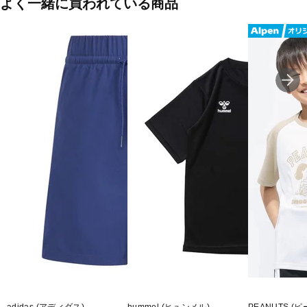
よく一緒に買われている商品
adidas (アディダス)
hummel (ヒュンメル)
PEANUTS (