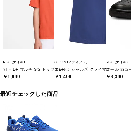
Nike (ナイキ)
adidas (アディダス)
Nike (ナイキ)
YTH DF マルチ S/S トップ HBR
エッセンシャルズ クライマクール ショ
コート ボロー
￥1,999
￥1,499
￥3,390
最近チェックした商品