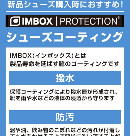
アッパーには通気性のいいラッセルメッシュを採用。
従来モデルからミッドソールとアウターソールの硬度を低くし、ク
ッション感をアップ。
快適な走りをサポートします。
従来モデルのポイントラバーからラバー面積を増やし、耐久性に配
慮。
■カラー(メーカー表記)：
ブルー×ホワイト(400：BLUE/WHITE)
■甲材(アッパー)：人工皮革/合成繊維
■底材(ソール)：ゴム底
■ワイズ：2E
■片足重量：約203g/22.5
■防水機能：無
■撥水機能：無