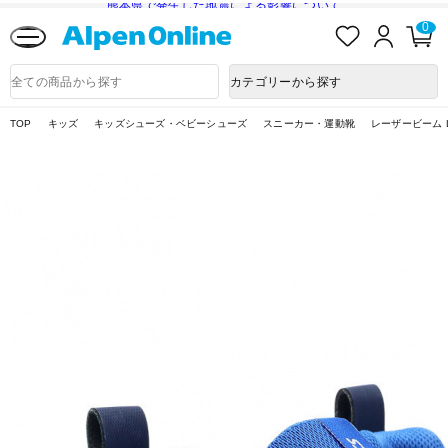
熊本県で発生した地震による影響について
お
ロ
カ
0
気
グ
ー
に
イ
ト
Alpen
入
ン
ペ
Online
商
カテゴリーから探す
り
ー
品
ジ
検
索
TOP
キッズ
キッズシューズ・ベビーシューズ
スニーカー・運動靴
レーザービーム LA