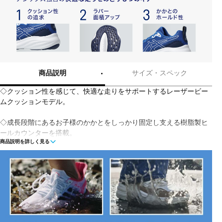
商品説明
サイズ・スペック
◇クッション性を感じて、快適な走りをサポートするレーザービー
ムクッションモデル。
◇成長段階にあるお子様のかかとをしっかり固定し支える樹脂製ヒ
ールカウンターを搭載。
商品説明を詳しく見る
アシックススポーツ工学研究所の蓄積データを基に作製したキッズ
専用ラストを採用。
中敷のつま先部分の裏側に消臭繊維MOFFを採用。
中敷は取り外し可能で、汚れてもご家庭で手軽に洗えて清潔に保て
ます。
アッパーかかと部に施した反射プリントが暗い夜道で光を反射し夜
間の歩行にも配慮。
パーツ数を少なくしたシンプルなデザイン。